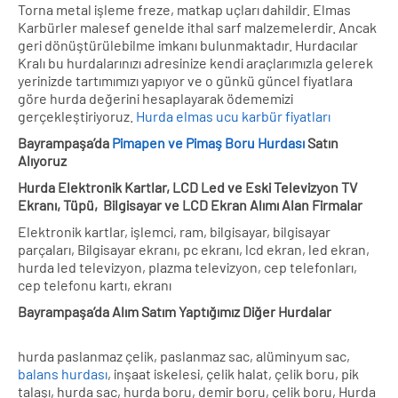
Torna metal işleme freze, matkap uçları dahildir. Elmas
Karbürler malesef genelde ithal sarf malzemelerdir. Ancak
geri dönüştürülebilme imkanı bulunmaktadır. Hurdacılar
Kralı bu hurdalarınızı adresinize kendi araçlarımızla gelerek
yerinizde tartımımızı yapıyor ve o günkü güncel fiyatlara
göre hurda değerini hesaplayarak ödememizi
gerçekleştiriyoruz.
Hurda elmas ucu karbür fiyatları
Bayrampaşa’da
Pimapen ve Pimaş Boru Hurdası
Satın
Alıyoruz
Hurda Elektronik Kartlar, LCD Led ve Eski Televizyon TV
Ekranı, Tüpü, Bilgisayar ve LCD Ekran Alımı Alan Firmalar
Elektronik kartlar, işlemci, ram, bilgisayar, bilgisayar
parçaları, Bilgisayar ekranı, pc ekranı, lcd ekran, led ekran,
hurda led televizyon, plazma televizyon, cep telefonları,
cep telefonu kartı, ekranı
Bayrampaşa’da Alım Satım Yaptığımız Diğer Hurdalar
hurda paslanmaz çelik, paslanmaz sac, alüminyum sac,
balans hurdası
, inşaat iskelesi, çelik halat, çelik boru, pik
talaşı, hurda sac, hurda boru, demir boru, çelik boru, Hurda