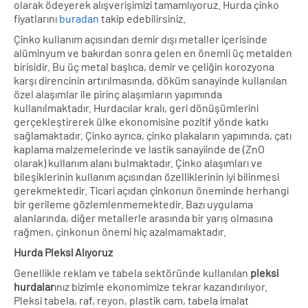
olarak ödeyerek alışverişimizi tamamlıyoruz. Hurda çinko
fiyatlarını
buradan
takip edebilirsiniz.
Çinko kullanım açısından demir dışı metaller içerisinde
alüminyum ve bakırdan sonra gelen en önemli üç metalden
birisidir. Bu üç metal başlıca, demir ve çeliğin korozyona
karşı direncinin artırılmasında, döküm sanayinde kullanılan
özel alaşımlar ile pirinç alaşımların yapımında
kullanılmaktadır. Hurdacılar kralı, geri dönüşümlerini
gerçekleştirerek ülke ekonomisine pozitif yönde katkı
sağlamaktadır. Çinko ayrıca, çinko plakaların yapımında, çatı
kaplama malzemelerinde ve lastik sanayiinde de (ZnO
olarak) kullanım alanı bulmaktadır. Çinko alaşımları ve
bileşiklerinin kullanım açısından özelliklerinin iyi bilinmesi
gerekmektedir. Ticari açıdan çinkonun öneminde herhangi
bir gerileme gözlemlenmemektedir. Bazı uygulama
alanlarında, diğer metallerle arasında bir yarış olmasına
rağmen, çinkonun önemi hiç azalmamaktadır.
Hurda Pleksi Alıyoruz
Genellikle reklam ve tabela sektöründe kullanılan
pleksi
hurdalar
ınız bizimle ekonomimize tekrar kazandırılıyor.
Pleksi tabela, raf, reyon, plastik cam, tabela imalat