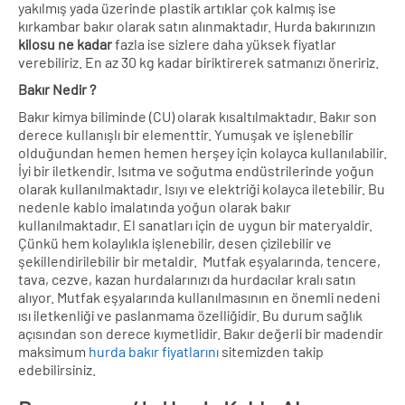
yakılmış yada üzerinde plastik artıklar çok kalmış ise
kırkambar bakır olarak satın alınmaktadır. Hurda bakırınızın
kilosu ne kadar
fazla ise sizlere daha yüksek fiyatlar
verebiliriz. En az 30 kg kadar biriktirerek satmanızı öneririz.
Bakır Nedir ?
Bakır kimya biliminde (CU) olarak kısaltılmaktadır. Bakır son
derece kullanışlı bir elementtir. Yumuşak ve işlenebilir
olduğundan hemen hemen herşey için kolayca kullanılabilir.
İyi bir iletkendir. Isıtma ve soğutma endüstrilerinde yoğun
olarak kullanılmaktadır. Isıyı ve elektriği kolayca iletebilir. Bu
nedenle kablo imalatında yoğun olarak bakır
kullanılmaktadır. El sanatları için de uygun bir materyaldir.
Çünkü hem kolaylıkla işlenebilir, desen çizilebilir ve
şekillendirilebilir bir metaldir. Mutfak eşyalarında, tencere,
tava, cezve, kazan hurdalarınızı da hurdacılar kralı satın
alıyor. Mutfak eşyalarında kullanılmasının en önemli nedeni
ısı iletkenliği ve paslanmama özelliğidir. Bu durum sağlık
açısından son derece kıymetlidir. Bakır değerli bir madendir
maksimum
hurda bakır fiyatlarını
sitemizden takip
edebilirsiniz.