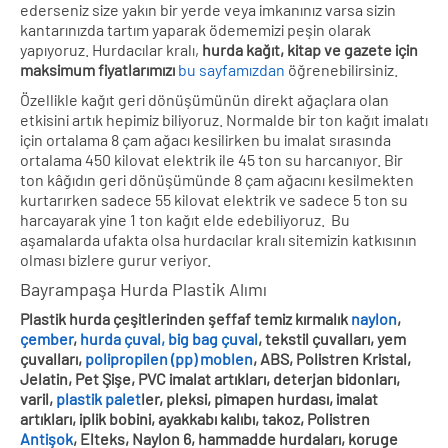
ederseniz size yakın bir yerde veya imkanınız varsa sizin
kantarınızda tartım yaparak ödememizi peşin olarak
yapıyoruz. Hurdacılar kralı,
hurda kağıt, kitap ve gazete için
maksimum fiyatlarımızı
bu sayfamızdan
öğrenebilirsiniz.
Özellikle kağıt geri dönüşümünün direkt ağaçlara olan
etkisini artık hepimiz biliyoruz. Normalde bir ton kağıt imalatı
için ortalama 8 çam ağacı kesilirken bu imalat sırasında
ortalama 450 kilovat elektrik ile 45 ton su harcanıyor. Bir
ton kâğıdın geri dönüşümünde 8 çam ağacını kesilmekten
kurtarırken sadece 55 kilovat elektrik ve sadece 5 ton su
harcayarak yine 1 ton kağıt elde edebiliyoruz. Bu
aşamalarda ufakta olsa hurdacılar kralı sitemizin katkısının
olması bizlere gurur veriyor.
Bayrampaşa Hurda Plastik Alımı
Plastik hurda çeşitlerinden şeffaf temiz kırmalık
naylon
,
çember
,
hurda çuval, big bag çuval
, tekstil çuvalları, yem
çuvalları,
polipropilen (pp) moblen
, ABS, Polistren Kristal,
Jelatin, Pet Şişe, PVC imalat artıkları, deterjan bidonları,
varil,
plastik palet
ler, pleksi, pimapen hurdası, imalat
artıkları, iplik bobini, ayakkabı kalıbı, takoz, Polistren
Antişok
, Elteks, Naylon 6, hammadde hurdaları, koruge