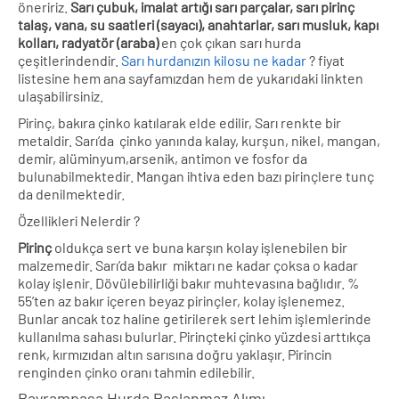
öneririz.
Sarı çubuk, imalat artığı sarı parçalar, sarı pirinç
talaş, vana, su saatleri (sayacı), anahtarlar, sarı musluk, kapı
kolları, radyatör (araba)
en çok çıkan sarı hurda
çeşitlerindendir.
Sarı hurdanızın kilosu ne kadar
? fiyat
listesine hem ana sayfamızdan hem de yukarıdaki linkten
ulaşabilirsiniz.
Pirinç, bakıra çinko katılarak elde edilir, Sarı renkte bir
metaldir. Sarı’da çinko yanında kalay, kurşun, nikel, mangan,
demir, alüminyum,arsenik, antimon ve fosfor da
bulunabilmektedir. Mangan ihtiva eden bazı pirinçlere tunç
da denilmektedir.
Özellikleri Nelerdir ?
Pirinç
oldukça sert ve buna karşın kolay işlenebilen bir
malzemedir. Sarı’da bakır miktarı ne kadar çoksa o kadar
kolay işlenir. Dövülebilirliği bakır muhtevasına bağlıdır. %
55’ten az bakır içeren beyaz pirinçler, kolay işlenemez.
Bunlar ancak toz haline getirilerek sert lehim işlemlerinde
kullanılma sahası bulurlar. Pirinçteki çinko yüzdesi arttıkça
renk, kırmızıdan altın sarısına doğru yaklaşır. Pirincin
renginden çinko oranı tahmin edilebilir.
Bayrampaşa Hurda Paslanmaz Alımı