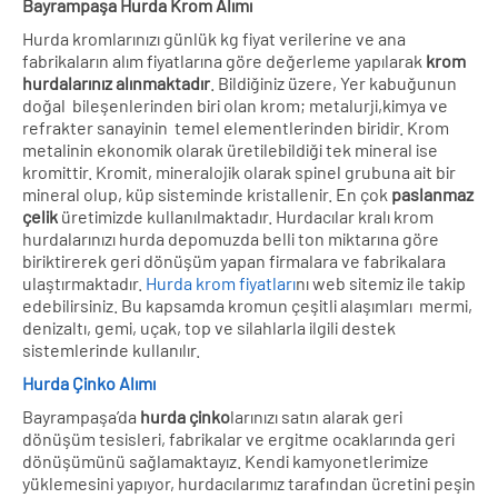
Bayrampaşa Hurda Krom Alımı
Hurda kromlarınızı günlük kg fiyat verilerine ve ana
fabrikaların alım fiyatlarına göre değerleme yapılarak
krom
hurdalarınız alınmaktadır
. Bildiğiniz üzere, Yer kabuğunun
doğal bileşenlerinden biri olan krom; metalurji,kimya ve
refrakter sanayinin temel elementlerinden biridir. Krom
metalinin ekonomik olarak üretilebildiği tek mineral ise
kromittir. Kromit, mineralojik olarak spinel grubuna ait bir
mineral olup, küp sisteminde kristallenir. En çok
paslanmaz
çelik
üretimizde kullanılmaktadır. Hurdacılar kralı krom
hurdalarınızı hurda depomuzda belli ton miktarına göre
biriktirerek geri dönüşüm yapan firmalara ve fabrikalara
ulaştırmaktadır.
Hurda krom fiyatları
nı web sitemiz ile takip
edebilirsiniz. Bu kapsamda kromun çeşitli alaşımları mermi,
denizaltı, gemi, uçak, top ve silahlarla ilgili destek
sistemlerinde kullanılır.
Hurda Çinko Alımı
Bayrampaşa’da
hurda çinko
larınızı satın alarak geri
dönüşüm tesisleri, fabrikalar ve ergitme ocaklarında geri
dönüşümünü sağlamaktayız. Kendi kamyonetlerimize
yüklemesini yapıyor, hurdacılarımız tarafından ücretini peşin