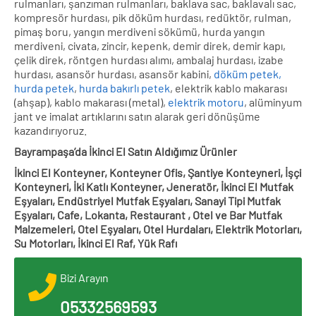
rulmanları, şanzıman rulmanları, baklava sac, baklavalı sac,
kompresör hurdası, pik döküm hurdası, redüktör, rulman,
pimaş boru, yangın merdiveni sökümü, hurda yangın
merdiveni, civata, zincir, kepenk, demir direk, demir kapı,
çelik direk, röntgen hurdası alımı, ambalaj hurdası, izabe
hurdası, asansör hurdası, asansör kabini,
döküm petek,
hurda petek
,
hurda bakırlı petek
, elektrik kablo makarası
(ahşap), kablo makarası (metal),
elektrik motoru
, alüminyum
jant ve imalat artıklarını satın alarak geri dönüşüme
kazandırıyoruz.
Bayrampaşa’da İkinci El Satın Aldığımız Ürünler
İkinci El Konteyner, Konteyner Ofis, Şantiye Konteyneri, İşçi
Konteyneri, İki Katlı Konteyner, Jeneratör, İkinci El Mutfak
Eşyaları, Endüstriyel Mutfak Eşyaları, Sanayi Tipi Mutfak
Eşyaları, Cafe, Lokanta, Restaurant , Otel ve Bar Mutfak
Malzemeleri, Otel Eşyaları, Otel Hurdaları, Elektrik Motorları,
Su Motorları, İkinci El Raf, Yük Rafı
Bizi Arayın
05332569593