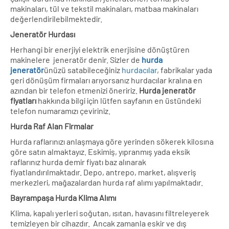
makinaları, tül ve tekstil makinaları, matbaa makinaları
değerlendirilebilmektedir.
Jeneratör Hurdası
Herhangi bir enerjiyi elektrik enerjisine dönüştüren
makinelere jeneratör denir. Sizler de
hurda
jeneratör
ünüzü satabileceğiniz
hurdacılar
, fabrikalar yada
geri dönüşüm firmaları arıyorsanız hurdacılar kralına en
azından bir telefon etmenizi öneririz.
Hurda jeneratör
fiyatları
hakkında bilgi için lütfen sayfanın en üstündeki
telefon numaramızı çeviriniz.
Hurda Raf Alan Firmalar
Hurda raflarınızı anlaşmaya göre yerinden sökerek kilosına
göre satın almaktayız. Eskimiş, yıpranmış yada eksik
raflarınız hurda demir fiyatı baz alınarak
fiyatlandırılmaktadır. Depo, antrepo, market, alışveriş
merkezleri, mağazalardan hurda raf alımı yapılmaktadır.
Bayrampaşa Hurda Klima Alımı
Klima, kapalı yerleri soğutan, ısıtan, havasını filtreleyerek
temizleyen bir cihazdır. Ancak zamanla eskir ve dış