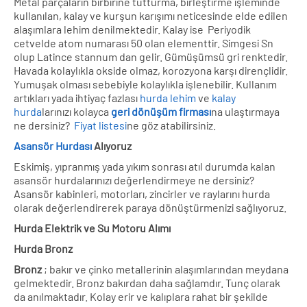
Metal parçaların birbirine tutturma, birleştirme işleminde
kullanılan, kalay ve kurşun karışımı neticesinde elde edilen
alaşımlara lehim denilmektedir. Kalay ise Periyodik
cetvelde atom numarası 50 olan elementtir. Simgesi Sn
olup Latince stannum dan gelir. Gümüşümsü gri renktedir.
Havada kolaylıkla okside olmaz, korozyona karşı dirençlidir.
Yumuşak olması sebebiyle kolaylıkla işlenebilir. Kullanım
artıkları yada ihtiyaç fazlası
hurda lehim
ve
kalay
hurda
larınızı kolayca
geri dönüşüm firması
na ulaştırmaya
ne dersiniz?
Fiyat listesi
ne göz atabilirsiniz.
Asansör Hurdası
Alıyoruz
Eskimiş, yıpranmış yada yıkım sonrası atıl durumda kalan
asansör hurdalarınızı değerlendirmeye ne dersiniz?
Asansör kabinleri, motorları, zincirler ve raylarını hurda
olarak değerlendirerek paraya dönüştürmenizi sağlıyoruz.
Hurda Elektrik ve Su Motoru Alımı
Hurda Bronz
Bronz
; bakır ve çinko metallerinin alaşımlarından meydana
gelmektedir. Bronz bakırdan daha sağlamdır. Tunç olarak
da anılmaktadır. Kolay erir ve kalıplara rahat bir şekilde