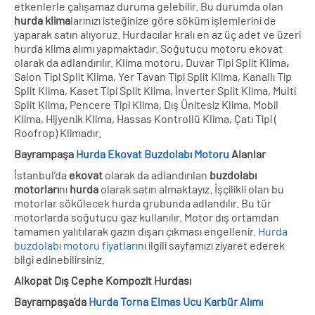
etkenlerle çalışamaz duruma gelebilir. Bu durumda olan
hurda klima
larınızı isteğinize göre söküm işlemlerini de
yaparak satın alıyoruz. Hurdacılar kralı en az üç adet ve üzeri
hurda klima alımı yapmaktadır. Soğutucu motoru ekovat
olarak da adlandırılır. Klima motoru, Duvar Tipi Split Klima
,
Salon Tipi Split Klima, Yer Tavan Tipi Split Klima, Kanallı Tip
Split Klima, Kaset Tipi Split Klima, İnverter Split Klima, Multi
Split Klima, Pencere Tipi Klima, Dış Ünitesiz Klima, Mobil
Klima, Hijyenik Klima, Hassas Kontrollü Klima, Çatı Tipi (
Roofrop) Klimadır.
Bayrampaşa
Hurda Ekovat Buzdolabı Motoru
Alanlar
İstanbul’da
ekovat
olarak da adlandırılan
buzdolabı
motorları
nı
hurda
olarak satın almaktayız. İşçilikli olan bu
motorlar sökülecek hurda grubunda adlandılır. Bu tür
motorlarda soğutucu gaz kullanılır. Motor dış ortamdan
tamamen yalıtılarak gazın dışarı çıkması engellenir.
Hurda
buzdolabı motoru fiyatları
nı ilgili sayfamızı ziyaret ederek
bilgi edinebilirsiniz.
Alkopat Dış Cephe Kompozit Hurdası
Bayrampaşa’da
Hurda Torna Elmas Ucu Karbür Alımı