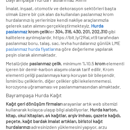
İmalat, inşaat, otomotiv ve dekorasyon sektörleri başta
olmak üzere bir çok alan da kullanılan paslanmaz krom
hurdalarınızı iş yerlerinize kendi nakliye araçlarımızla
gelerek satın alımını gerçekleştirmekteyiz.
Hurda
paslanmaz
krom
çelik
ler
304, 316, 430, 201, 202,310
gibi
kalitelere ayrılmışlardır. https://bit.ly/2RaLvt9 tarafından
paslanmaz boru, talaş, sac, levha hurdalarınız günlük LME
paslanmaz hurda fiyatları
na göre değerleme yapılarak
peşin olarak alınmaktadır.
Metalürjide
paslanmaz çelik
, minimum %10,5
krom
elementi
içeren bir demir-karbon alaşımı olarak tarif edilir. Krom
elementi çeliği paslanmaya karşı koruyan bir bileşendir.
İsmini bu çeliklerin, diğer çelikler gibi lekelenmemesi,
korozyona uğramaması ve paslanmamasından almaktadır.
Bayrampaşa Hurda Kağıt
Kağıt geri dönüşüm firmaları
arayanlar artık web sitemizi
kullanarak kolayca ulaşıp bilgi alabiliyorlar.
Hurda karton,
kitap, okul kitapları, a4 kağıtlar, arşiv imhası, gazete kağıdı,
peçete, kağıt bardak imalat artıkları, biristol kağıt
hurdalarınızı
adresinizden yüklemesini yapıyor, arzu