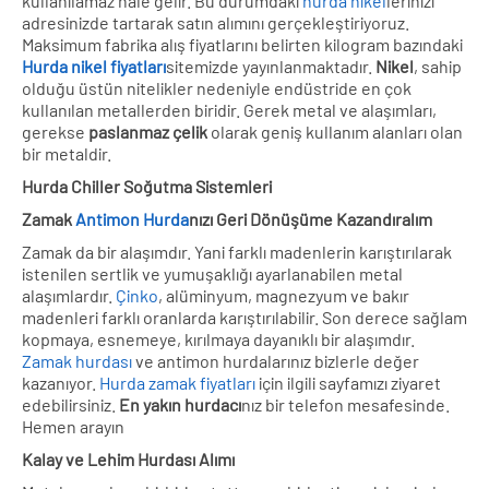
kullanılamaz hale gelir. Bu durumdaki
hurda nikel
lerinizi
adresinizde tartarak satın alımını gerçekleştiriyoruz.
Maksimum fabrika alış fiyatlarını belirten kilogram bazındaki
Hurda nikel fiyatları
sitemizde yayınlanmaktadır.
Nikel
, sahip
olduğu üstün nitelikler nedeniyle endüstride en çok
kullanılan metallerden biridir. Gerek metal ve alaşımları,
gerekse
paslanmaz çelik
olarak geniş kullanım alanları olan
bir metaldir.
Hurda Chiller Soğutma Sistemleri
Zamak
Antimon Hurda
nızı Geri Dönüşüme Kazandıralım
Zamak da bir alaşımdır. Yani farklı madenlerin karıştırılarak
istenilen sertlik ve yumuşaklığı ayarlanabilen metal
alaşımlardır.
Çinko
, alüminyum, magnezyum ve bakır
madenleri farklı oranlarda karıştırılabilir. Son derece sağlam
kopmaya, esnemeye, kırılmaya dayanıklı bir alaşımdır.
Zamak hurdası
ve antimon hurdalarınız bizlerle değer
kazanıyor.
Hurda zamak fiyatları
için ilgili sayfamızı ziyaret
edebilirsiniz.
En yakın hurdacı
nız bir telefon mesafesinde.
Hemen arayın
Kalay ve Lehim Hurdası Alımı