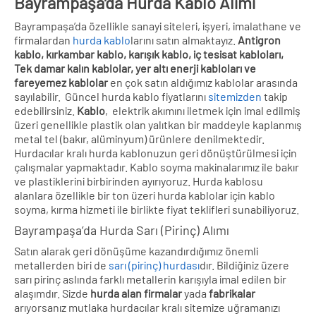
Bayrampaşa’da Hurda Kablo Alımı
Bayrampaşa’da özellikle sanayi siteleri, işyeri, imalathane ve
firmalardan
hurda kablo
larını satın almaktayız.
Antigron
kablo, kırkambar kablo, karışık kablo, iç tesisat kabloları,
Tek damar kalın kablolar, yer altı enerji kabloları ve
fareyemez kablolar
en çok satın aldığımız kablolar arasında
sayılabilir. Güncel hurda kablo fiyatlarını
sitemizden
takip
edebilirsiniz.
Kablo
, elektrik akımını iletmek için imal edilmiş
üzeri genellikle plastik olan yalıtkan bir maddeyle kaplanmış
metal tel (bakır, alüminyum) ürünlere denilmektedir.
Hurdacılar kralı hurda kablonuzun geri dönüştürülmesi için
çalışmalar yapmaktadır. Kablo soyma makinalarımız ile bakır
ve plastiklerini birbirinden ayırıyoruz. Hurda kablosu
alanlara özellikle bir ton üzeri hurda kablolar için kablo
soyma, kırma hizmeti ile birlikte fiyat teklifleri sunabiliyoruz.
Bayrampaşa’da Hurda Sarı (Pirinç) Alımı
Satın alarak geri dönüşüme kazandırdığımız önemli
metallerden biri de
sarı (pirinç) hurdası
dır. Bildiğiniz üzere
sarı pirinç aslında farklı metallerin karışıyla imal edilen bir
alaşımdır. Sizde
hurda alan firmalar
yada
fabrikalar
arıyorsanız mutlaka hurdacılar kralı sitemize uğramanızı