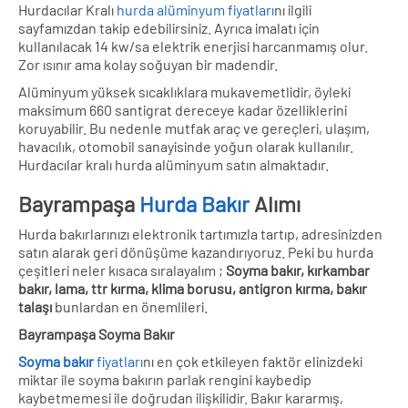
Hurdacılar Kralı
hurda alüminyum fiyatları
nı ilgili
sayfamızdan takip edebilirsiniz. Ayrıca imalatı için
kullanılacak 14 kw/sa elektrik enerjisi harcanmamış olur.
Zor ısınır ama kolay soğuyan bir madendir.
Alüminyum yüksek sıcaklıklara mukavemetlidir, öyleki
maksimum 660 santigrat dereceye kadar özelliklerini
koruyabilir. Bu nedenle mutfak araç ve gereçleri, ulaşım,
havacılık, otomobil sanayisinde yoğun olarak kullanılır.
Hurdacılar kralı hurda alüminyum satın almaktadır.
Bayrampaşa
Hurda Bakır
Alımı
Hurda bakırlarınızı elektronik tartımızla tartıp, adresinizden
satın alarak geri dönüşüme kazandırıyoruz. Peki bu hurda
çeşitleri neler kısaca sıralayalım ;
Soyma bakır, kırkambar
bakır, lama, ttr kırma, klima borusu, antigron kırma, bakır
talaşı
bunlardan en önemlileri.
Bayrampaşa Soyma Bakır
Soyma bakır
fiyatları
nı en çok etkileyen faktör elinizdeki
miktar ile soyma bakırın parlak rengini kaybedip
kaybetmemesi ile doğrudan ilişkilidir. Bakır kararmış,