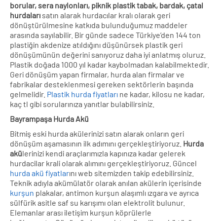
borular, sera naylonları, piknik plastik tabak, bardak, çatal
hurdaları
satın alarak hurdacılar kralı olarak geri
dönüştürülmesine katkıda bulunduğumuz maddeler
arasında sayılabilir. Bir günde sadece Türkiye’den 144 ton
plastiğin akdenize atıldığını düşünürsek plastik geri
dönüşümünün değerini sanıyoruz daha iyi anlatmış oluruz.
Plastik doğada 1000 yıl kadar kaybolmadan kalabilmektedir.
Geri dönüşüm yapan firmalar, hurda alan firmalar ve
fabrikalar desteklenmesi gereken sektörlerin başında
gelmelidir.
Plastik hurda fiyatları
ne kadar, kilosu ne kadar,
kaç tl gibi sorularınıza yanıtlar bulabilirsiniz.
Bayrampaşa Hurda Akü
Bitmiş eski hurda akülerinizi satın alarak onların geri
dönüşüm aşamasının ilk adımını gerçekleştiriyoruz.
Hurda
akü
lerinizi kendi araçlarımızla kapınıza kadar gelerek
hurdacilar krali olarak alımını gerçekleştiriyoruz. Güncel
hurda akü fiyatlar
ını web sitemizden takip edebilirsiniz.
Teknik adıyla akümülatör olarak anılan akülerin içerisinde
kurşun
plakalar, antimon kurşun alaşımlı ızgara ve ayrıca
sülfürik asitle saf su karışımı olan elektrolit bulunur.
Elemanlar arası iletişim kurşun köprülerle