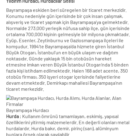
Yıldırım Hurdacı, Hurdacılar Sitesi
Bayrampaşa eskiden beri süregelen bir ticaret merkezidir.
Konumu nedeniyle gün içerisinde bir çok insan çalışmak,
alışveriş ve ticaret yapmak için Bayrampaşa’ya gelmektedir.
Normalde 273.000 yerleşik nüfusa sahip ilçe, gün içerisinde
ortalama 700.000 kişinin gelmesiyle bir milyona çıkmaktadır.
Eyüp, Esenler, Zeytinburnu ve Gaziosmanpaşa ilçeleri ile
komşudur. 1994’te Bayrampaşa’da hizmete giren İstanbul
Büyük Otogarı, İstanbul’un en büyük ulaşım ve dağıtım
noktasıdır. Günde yaklaşık 15 bin otobüsün hareket
etmesine imkan veren Büyük İstanbul Otogarı’nda 5 binden
fazla kişi istihdam edilmektedir. Halen 168 adet acente, 350
otobüs firması, 350 işyeri otogar içerisinde faliyetlerine
devam etmektedir. Demirkapı mahallesi Bayrampaşa’nın
ticaret merkezidir.
Bayrampaşa Hurdacı
Hurda
; Kullanım ömrünü tamamlayan, eskimiş, yapısal
özelliklerini yitirmiş malzemelerdir. En değerli olanları metal
hurdalardır. Hurda bakır, demir, pirinç (sarı), alüminyum
bunlara örnek olarak sayılabilir.