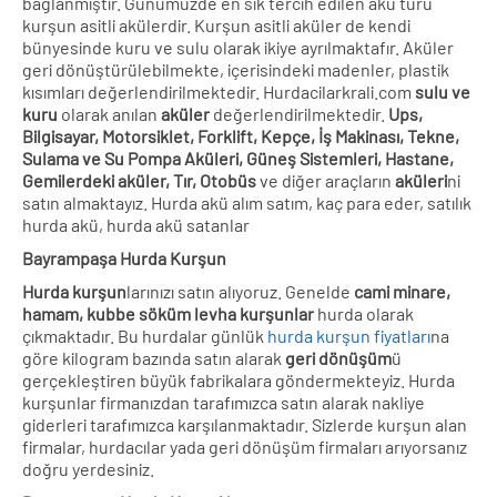
bağlanmıştır. Günümüzde en sık tercih edilen akü türü
kurşun asitli akülerdir. Kurşun asitli aküler de kendi
bünyesinde kuru ve sulu olarak ikiye ayrılmaktafır. Aküler
geri dönüştürülebilmekte, içerisindeki madenler, plastik
kısımları değerlendirilmektedir. Hurdacilarkrali.com
sulu ve
kuru
olarak anılan
aküler
değerlendirilmektedir.
Ups,
Bilgisayar, Motorsiklet, Forklift, Kepçe, İş Makinası, Tekne,
Sulama ve Su Pompa Aküleri, Güneş Sistemleri, Hastane,
Gemilerdeki aküler, Tır, Otobüs
ve diğer araçların
aküleri
ni
satın almaktayız. Hurda akü alım satım, kaç para eder, satılık
hurda akü, hurda akü satanlar
Bayrampaşa Hurda Kurşun
Hurda kurşun
larınızı satın alıyoruz. Genelde
cami minare,
hamam, kubbe söküm levha kurşunlar
hurda olarak
çıkmaktadır. Bu hurdalar günlük
hurda kurşun fiyatları
na
göre kilogram bazında satın alarak
geri dönüşüm
ü
gerçekleştiren büyük fabrikalara göndermekteyiz. Hurda
kurşunlar firmanızdan tarafımızca satın alarak nakliye
giderleri tarafımızca karşılanmaktadır. Sizlerde kurşun alan
firmalar, hurdacılar yada geri dönüşüm firmaları arıyorsanız
doğru yerdesiniz.