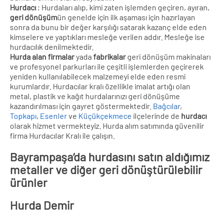
Hurdacı
; Hurdaları alıp, kimi zaten işlemden geçiren, ayıran,
geri dönüşüm
ün genelde için ilk aşaması için hazırlayan
sonra da bunu bir değer karşılığı satarak kazanç elde eden
kimselere ve yaptıkları mesleğe verilen addır. Mesleğe ise
hurdacılık denilmektedir.
Hurda alan firmalar
yada
fabrikalar
geri dönüşüm makinaları
ve profesyonel parkurları ile çeşitli işlemlerden geçirerek
yeniden kullanılabilecek malzemeyi elde eden resmi
kurumlardır. Hurdacılar kralı özellikle imalat artığı olan
metal, plastik ve kağıt hurdalarınızı geri dönüşüme
kazandırılması için gayret göstermektedir.
Bağcılar
,
Topkapı
,
Esenler
ve
Küçükçekmece
ilçelerinde de
hurdacı
olarak hizmet vermekteyiz. Hurda alım satımında güvenilir
firma Hurdacılar Kralı ile çalışın.
Bayrampaşa’da hurdasını satın aldığımız
metaller ve diğer geri dönüştürülebilir
ürünler
Hurda Demir