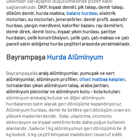
ülkemizin cari açığının düşürülmesinde pozitif katkı
sağlamaktadır.
DKP, inşaat demiri, pik talaşı, demir talaşı,
döküm demir, hurda makina,
balans hurdası
, elektrik
motorları, su motorları, jeneratörler, demir profil, asansör
hurdası, yangın merdiveni, kalorifer kazanı, ray demirleri,
demir direk, demir boru, inşaat yıkım hurdası, şantiye
hurdaları, çelik konstrüksiyon, çelik çatı, çatı makası ve çatı
paneli satın aldığımız hurda çeşitleri arasında yeralmaktadır.
Bayrampaşa
Hurda Alüminyum
Bayrampaşa’da
araiş alüminyumlar, yumuşak ve sert
alüminyumlar, alüminyum profiller,
ofset matbaa kalıpları
,
tornalardan çıkan alüminyum talaş, araba jantları,
alüminyum pistonlar ve alüminyum kutu – kola kutuları
,
alüminyum ambalaj kutular ve diğer alüminyum
hurdalarınızı satın alarak geri dönüşüme kazandırıyoruz.
Alüminyum hurdası, demir ile birlikte geri dönüşüm oranı en
yüksek madenlerdendir. Gıda, ulaştırma, otomotiv,
dekorasyon ve inşaat sektörlerinde daha yoğun kullanım
alanlarıdır. Sadece 1 kg alüminyumun geri dönüşümü ile 8
kg boksit, 4 kg çeşitli kimyasal maddeden tasarruf edilir.