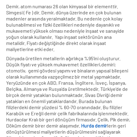
Demir, atom numarası 26 olan kimyasal bir elementtir.
Simgesi ( Fe ) dir. Demir, dünya üzerinde en çok bulunan
madenler arasında yeralmaktadır. Bu nedenle çok kolay
bulunabilmesi ve fiziki özellikleri nedeniyle dayanıklı ve
mukavemeti yüksek olması nedeniyle inşaat ve sanayide
yoğun olarak kullanılır. Yapı inşaat sektörünün ana
metalidir. Fiyatı değiştiğinde direkt olarak inşaat
maliyetlerine etki eder.
Dünyada üretilen metallerin ağırlıkça %95’ini oluşturur.
Düşük fiyatı ve yüksek mukavemet özellikleri,demiri;
otomotiv, gemi gövdesi yapımı ve binaların yapısal bileşeni
olarak kullanımında vazgeçilmez bir metal yapmaktadır.
Yeryüzünde en çok ABD, Fransa, İngiltere, İsveç, İspanya,
Belçika, Almanya ve Rusya’da üretilmektedir. Türkiye’de de
birçok demir yatakları bulunmaktadır. Sivas Divriği demir
yatakları en önemli yataklardandır. Burada bulunan
filizlerdeki demir yüzdesi % 60-70 oranındadır. Bu filizler
Karabük ve Ereğli demir çelik fabrikalarında işlenmektedir.
Hurdacılar Kralı bir geri dönüşüm firmasıdır. Çelik, Pik demir,
Döküm demir birer demir alaşımıdır.
Hurda demir
lerin geri
dönüştürülmesi maliyetlerin düşürülmesini sağlayarak