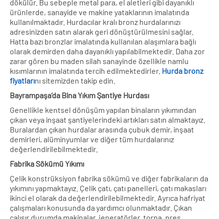
dökülür. Bu sebeple metal para, el aletleri gibi dayanıklı
ürünlerde, sanayide ve makine yataklarının imalatında
kullanılmaktadır. Hurdacılar kralı bronz hurdalarınızı
adresinizden satın alarak geri dönüştürülmesini sağlar.
Hatta bazı bronzlar imalatında kullanılan alaşımlara bağlı
olarak demirden daha dayanıklı yapılabilmektedir. Daha zor
zarar gören bu maden silah sanayinde özellikle namlu
kısımlarının imalatında tercih edilmektedirler.
Hurda bronz
fiyatları
nı sitemizden takip edin.
Bayrampaşa’da
Bina Yıkım Şantiye Hurdası
Genellikle kentsel dönüşüm yapılan binaların yıkımından
çıkan veya inşaat şantiyelerindeki artıkları satın almaktayız.
Buralardan çıkan hurdalar arasında çubuk demir, inşaat
demirleri, alüminyumlar ve diğer tüm hurdalarınız
değerlendirilebilmektedir.
Fabrika Sökümü Yıkımı
Çelik konstrüksiyon fabrika sökümü ve diğer fabrikaların da
yıkımını yapmaktayız. Çelik çatı, çatı panelleri, çatı makasları
ikinci el olarak da değerlendirilebilmektedir. Ayrıca hafriyat
çalışmaları konusunda da yardımcı olunmaktadır. Çıkan
çalışır durumda makinalar, jeneratörler, torna, pres