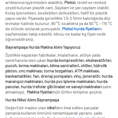
artıklarınızı işyerinizden alabiliriz.
Pleksi
, renkli ve renksiz
çeşidi bulunan plastik cam. Saydam ve yarı saydam olabilir.
Kolay işlenebilen, kesilebilen delinebilen, hafif bir plastik
yapısı vardır. Piyasada genellikle 1,5-2 5mm kalınlığında düz
levhalar halinde bulunur. 90 °C sıcaklıkta ya da 90 °C – 115 °C
de etüvde ısıtılarak yumuşatılır.
Pleksi hurda fiyatları
nı
sayfamızdan takip edebilir, kilosu ne kadar kg fiyatı nedir
öğrenebilirsiniz.
Bayrampaşa Hurda Makina Alımı Yapıyoruz
Özellikle kapatılan fabrikalar, imalathane, atölye yada
tamirhanelerden çıkan
hurda kompresörler, ekskavatörler,
punch, kırma makinaları, klima santralleri, chiller, hidrolik
piston, cnc makinası, torna tezgahları, ATM makinası,
bankamatikler, fan, drenaj pompaları, vinç, jeneratör, hurda
marangoz makinaları, hurda pvc işleme makinaları, hurda
panolar, hurda trafolar gibi imalat ve sanayi makinaları
satın
almaktayız.
Makina fiyatları
için lütfen iletişime geçiniz.
Hurda Nikel Alımı Bayrampaşa
Değerli bir maden olan
nikel
‘den imal edilen parçalar
zamanla kullanım ömrünü tamamlayarak yıpranır, yada