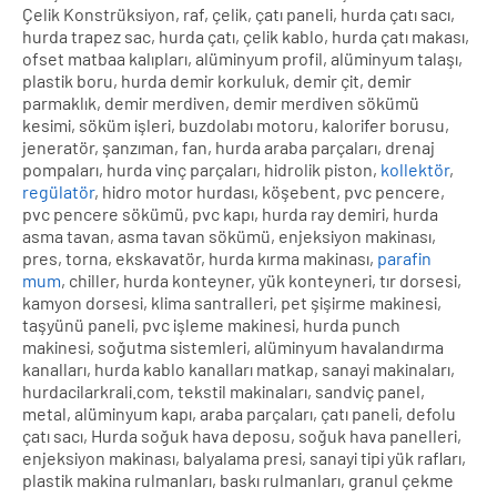
Çelik Konstrüksiyon, raf, çelik, çatı paneli, hurda çatı sacı,
hurda trapez sac, hurda çatı, çelik kablo, hurda çatı makası,
ofset matbaa kalıpları, alüminyum profil, alüminyum talaşı,
plastik boru, hurda demir korkuluk, demir çit, demir
parmaklık, demir merdiven, demir merdiven sökümü
kesimi, söküm işleri, buzdolabı motoru, kalorifer borusu,
jeneratör, şanzıman, fan, hurda araba parçaları, drenaj
pompaları, hurda vinç parçaları, hidrolik piston,
kollektör
,
regülatör
, hidro motor hurdası, köşebent, pvc pencere,
pvc pencere sökümü, pvc kapı, hurda ray demiri, hurda
asma tavan, asma tavan sökümü, enjeksiyon makinası,
pres, torna, ekskavatör, hurda kırma makinası,
parafin
mum
, chiller, hurda konteyner, yük konteyneri, tır dorsesi,
kamyon dorsesi, klima santralleri, pet şişirme makinesi,
taşyünü paneli, pvc işleme makinesi, hurda punch
makinesi, soğutma sistemleri, alüminyum havalandırma
kanalları, hurda kablo kanalları matkap, sanayi makinaları,
hurdacilarkrali.com, tekstil makinaları, sandviç panel,
metal, alüminyum kapı, araba parçaları, çatı paneli, defolu
çatı sacı, Hurda soğuk hava deposu, soğuk hava panelleri,
enjeksiyon makinası, balyalama presi, sanayi tipi yük rafları,
plastik makina rulmanları, baskı rulmanları, granul çekme