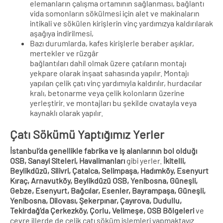
elemanların çalışma ortamının sağlanması, bağlantı
vida somonların sökülmesi için alet ve makinaların
intikali ve sökülen kirişlerin vinç yardımızya kaldırılarak
aşağıya indirilmesi,
Bazı durumlarda, kafes kirişlerle beraber aşıklar,
mertekler ve rüzgâr
bağlantıları dahil olmak üzere çatıların montajı
yekpare olarak inşaat sahasında yapılır. Montajı
yapılan çelik çatı vinç yardımıyla kaldırılır, hurdacılar
kralı, betonarme veya çelik kolonların üzerine
yerleştirir. ve montajları bu şekilde cıvatayla veya
kaynaklı olarak yapılır.
Çatı Sökümü Yaptığımız Yerler
İstanbul’da genellikle fabrika ve iş alanlarının bol olduğı
OSB, Sanayi Siteleri, Havalimanları
gibi yerler.
İkitelli,
Beylikdüzü, Silivri, Çatalca, Selimpaşa, Hadımköy, Esenyurt
Kıraç, Arnavutköy, Beylikdüzü OSB, Yenibosna, Güneşli,
Gebze, Esenyurt, Bağcılar, Esenler, Bayrampaşa, Güneşli,
Yenibosna, Dilovası, Şekerpınar, Çayırova, Dudullu,
Tekirdağ’da Çerkezköy, Çorlu, Velimeşe, OSB Bölgeleri
ve
çevre illerde de çelik çatı söküm işlemleri yapmaktayız.