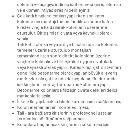
sökümü ve aşağıya indirilip istiflenmesi için iş, eleman
ve ekipman ihtiyaç sırasını belirleyiniz.
Çok katlı binaların çatıları yapılırken son katın
kolonlarının montajı tamamlandıktan sonra kafes
kirişler vinçle kaldırılarak kolonların üzerlerine
oturtulur. Birleşimleri cıvata veya kaynaklı olarak
yapılır.
Tek katlı fabrika veya atölye binalarında ise kolonlar,
temeller üzerine oturtulup montajları
tamamlandıktan sonra direkt kolonların üzerine
vinçlerle kaldırılır ve birleşimleri uygun cıvatalarla
veya kaynaklı olarak yapılır. Kafes kirişli çatı sistemleri
genellikle betonarme olarak yapılan büyük alışveriş
merkezlerinin çatılarında da uygulanır. Bu durumda
ise kirişlerin montajı betonarme kolonlara yapılır.
Betonarme kolonlarda filiz için cıvata delikleri delici
matkaplarla açılır.
İskele ile yapılacaksa iskele kurulmasının sağlanması,
Kolon elemanlarının monte edilmesi,
Tali – ara bağlantı kirişlerinin profesyonel ustalar
tarafından sökümünün sağlanması,
Kolonlara bağlanacak kirişlerinin sökülmesi için