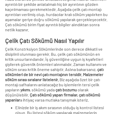
ayrıntılı bir şekilde anlatalmalı hiç bir ayrıntının gözden
kaçırılmaması gerekmektedir. Aşağıda çelik çatı montajı
ayrıntıları verilmiş olup, hurdacılar kralı söküm yapılırken bu
aşamalar geriye doğru sökümü yapılarak gerçekleşecektir.
Çatı sökümü birim fiyat ayrıntılı bilgiler alındıktan sonra
netlik kazanır.
Çelik Çatı Sökümü Nasıl Yapılır
Çelik Konstrksiyon Sökümlerinde son derece dikkatli ve
disiplinli olunması gerekir. Bu, çelik çatı sökümünün en
kritik unsurlarındandır. İş güvenliğine uygun iş kıyafetleri
giyilerek güvenlik önlemleri alınmalıdır. Zaman kullanımı ve
söküm sırası kritik öneme sahiptir. Aslına bakarsanız,
çatı
sökümleri de bir nevi çatı montajının tersidir. Malzemeler
söküm sırası sıralanır listelenir.
Biz aşağıda özet bir çatı
montajı safhalarını anlatacağız bu işlemlerin tersi çelik
yapıların
yıkımı
, sökümü yada
çatı bozumu
olarak
düşünülebilir.
Çatı sökümü yapan firmalar, çatı sökümü
yapanlar
a ihtiyaç varsa mutlaka tanışmak isteriz.
Elinizde bir iş akım sırasının olduğu iş kontrol listesi
olsun. Bu listeyi söküm yapılacak malzemelerin