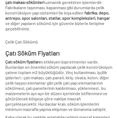
çatı makası sökümleri
uzmanlık gerektiren işlemlerdir.
Fabrikaların taşınması, kapanması gibi durumlarda çelik
konstrüksiyon yapı sistemleri ile inşa edilen
fabrika, depo,
antrepo, spor salonları, statlar, spor kompleksleri, hangar
ve diğer yapıların sökümü için güvenle bizlerle iletişime
geçebilirsiniz.
Çelik Çatı Sökümü
Çatı Söküm Fiyatları
Çatı söküm fiyatları
nı etkileyen bazı etmenler vardır.
Bunlardan en önemlisi söküm yapılacak çelik konstrüksiyon
çatının toplam m2 büyüklüğüdür. Vinç kullanılması, işçilik
giderleri ; çatı makası, çatı paneli, kiriş, civata, kolon, diğer
çelik taşıyıcı elemanlar gibi çelik çatı yapı elemanlarının
sökülmesi, çatı panellerinin kaldırılması, yüklenmesi , bu
malzemelerin ayrı ayrı bir düzen içerisinde istiflenmesi ve
götürülecek bölgeye göre nakliye masrafı
gerçekleşecektir. Hurdacılar kralı, söküm işlemlerini
minimum masrafla yapma ekipman ve donanıma sahiptir.
Kaba olarak bu şekilde anlatabileceğimiz masraf kalemleri