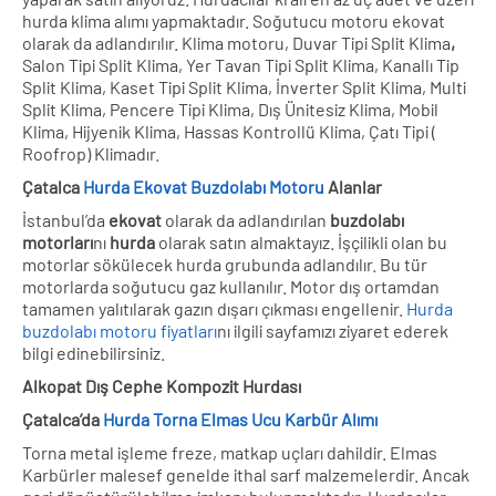
hurda klima alımı yapmaktadır. Soğutucu motoru ekovat
olarak da adlandırılır. Klima motoru, Duvar Tipi Split Klima
,
Salon Tipi Split Klima, Yer Tavan Tipi Split Klima, Kanallı Tip
Split Klima, Kaset Tipi Split Klima, İnverter Split Klima, Multi
Split Klima, Pencere Tipi Klima, Dış Ünitesiz Klima, Mobil
Klima, Hijyenik Klima, Hassas Kontrollü Klima, Çatı Tipi (
Roofrop) Klimadır
.
Çatalca
Hurda Ekovat Buzdolabı Motoru
Alanlar
İstanbul’da
ekovat
olarak da adlandırılan
buzdolabı
motorları
nı
hurda
olarak satın almaktayız. İşçilikli olan bu
motorlar sökülecek hurda grubunda adlandılır. Bu tür
motorlarda soğutucu gaz kullanılır. Motor dış ortamdan
tamamen yalıtılarak gazın dışarı çıkması engellenir.
Hurda
buzdolabı motoru fiyatları
nı ilgili sayfamızı ziyaret ederek
bilgi edinebilirsiniz.
Alkopat Dış Cephe Kompozit Hurdası
Çatalca’da
Hurda Torna Elmas Ucu Karbür Alımı
Torna metal işleme freze, matkap uçları dahildir. Elmas
Karbürler malesef genelde ithal sarf malzemelerdir. Ancak