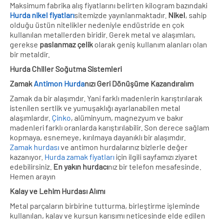
Maksimum fabrika alış fiyatlarını belirten kilogram bazındaki
Hurda nikel fiyatları
sitemizde yayınlanmaktadır.
Nikel
, sahip
olduğu üstün nitelikler nedeniyle endüstride en çok
kullanılan metallerden biridir. Gerek metal ve alaşımları,
gerekse
paslanmaz çelik
olarak geniş kullanım alanları olan
bir metaldir.
Hurda Chiller Soğutma Sistemleri
Zamak
Antimon Hurda
nızı Geri Dönüşüme Kazandıralım
Zamak da bir alaşımdır. Yani farklı madenlerin karıştırılarak
istenilen sertlik ve yumuşaklığı ayarlanabilen metal
alaşımlardır.
Çinko
, alüminyum, magnezyum ve bakır
madenleri farklı oranlarda karıştırılabilir. Son derece sağlam
kopmaya, esnemeye, kırılmaya dayanıklı bir alaşımdır.
Zamak hurdası
ve antimon hurdalarınız bizlerle değer
kazanıyor.
Hurda zamak fiyatları
için ilgili sayfamızı ziyaret
edebilirsiniz.
En yakın hurdacı
nız bir telefon mesafesinde.
Hemen arayın
Kalay ve Lehim Hurdası Alımı
Metal parçaların birbirine tutturma, birleştirme işleminde
kullanılan, kalay ve kurşun karışımı neticesinde elde edilen