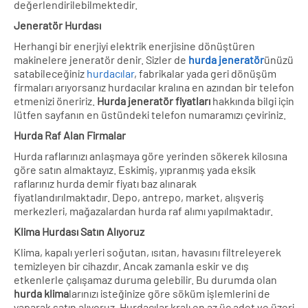
değerlendirilebilmektedir.
Jeneratör Hurdası
Herhangi bir enerjiyi elektrik enerjisine dönüştüren
makinelere jeneratör denir. Sizler de
hurda jeneratör
ünüzü
satabileceğiniz
hurdacılar
, fabrikalar yada geri dönüşüm
firmaları arıyorsanız hurdacılar kralına en azından bir telefon
etmenizi öneririz.
Hurda jeneratör fiyatları
hakkında bilgi için
lütfen sayfanın en üstündeki telefon numaramızı çeviriniz.
Hurda Raf Alan Firmalar
Hurda raflarınızı anlaşmaya göre yerinden sökerek kilosına
göre satın almaktayız. Eskimiş, yıpranmış yada eksik
raflarınız hurda demir fiyatı baz alınarak
fiyatlandırılmaktadır. Depo, antrepo, market, alışveriş
merkezleri, mağazalardan hurda raf alımı yapılmaktadır.
Klima Hurdası Satın Alıyoruz
Klima, kapalı yerleri soğutan, ısıtan, havasını filtreleyerek
temizleyen bir cihazdır. Ancak zamanla eskir ve dış
etkenlerle çalışamaz duruma gelebilir. Bu durumda olan
hurda klima
larınızı isteğinize göre söküm işlemlerini de
yaparak satın alıyoruz. Hurdacılar kralı en az üç adet ve üzeri