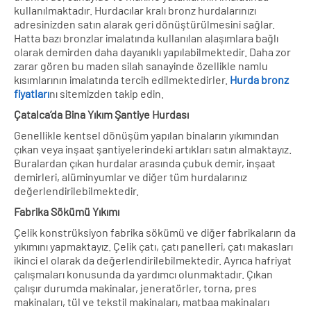
kullanılmaktadır. Hurdacılar kralı bronz hurdalarınızı
adresinizden satın alarak geri dönüştürülmesini sağlar.
Hatta bazı bronzlar imalatında kullanılan alaşımlara bağlı
olarak demirden daha dayanıklı yapılabilmektedir. Daha zor
zarar gören bu maden silah sanayinde özellikle namlu
kısımlarının imalatında tercih edilmektedirler.
Hurda bronz
fiyatları
nı sitemizden takip edin.
Çatalca’da
Bina Yıkım Şantiye Hurdası
Genellikle kentsel dönüşüm yapılan binaların yıkımından
çıkan veya inşaat şantiyelerindeki artıkları satın almaktayız.
Buralardan çıkan hurdalar arasında çubuk demir, inşaat
demirleri, alüminyumlar ve diğer tüm hurdalarınız
değerlendirilebilmektedir.
Fabrika Sökümü Yıkımı
Çelik konstrüksiyon fabrika sökümü ve diğer fabrikaların da
yıkımını yapmaktayız. Çelik çatı, çatı panelleri, çatı makasları
ikinci el olarak da değerlendirilebilmektedir. Ayrıca hafriyat
çalışmaları konusunda da yardımcı olunmaktadır. Çıkan
çalışır durumda makinalar, jeneratörler, torna, pres
makinaları, tül ve tekstil makinaları, matbaa makinaları