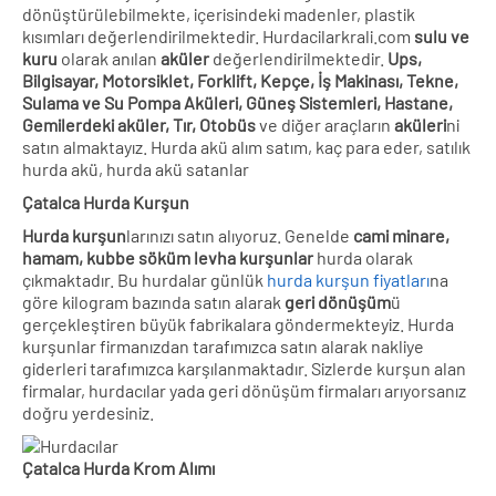
dönüştürülebilmekte, içerisindeki madenler, plastik
kısımları değerlendirilmektedir. Hurdacilarkrali.com
sulu ve
kuru
olarak anılan
aküler
değerlendirilmektedir.
Ups,
Bilgisayar, Motorsiklet, Forklift, Kepçe, İş Makinası, Tekne,
Sulama ve Su Pompa Aküleri, Güneş Sistemleri, Hastane,
Gemilerdeki aküler, Tır, Otobüs
ve diğer araçların
aküleri
ni
satın almaktayız. Hurda akü alım satım, kaç para eder, satılık
hurda akü, hurda akü satanlar
Çatalca Hurda Kurşun
Hurda kurşun
larınızı satın alıyoruz. Genelde
cami minare,
hamam, kubbe söküm levha kurşunlar
hurda olarak
çıkmaktadır. Bu hurdalar günlük
hurda kurşun fiyatları
na
göre kilogram bazında satın alarak
geri dönüşüm
ü
gerçekleştiren büyük fabrikalara göndermekteyiz. Hurda
kurşunlar firmanızdan tarafımızca satın alarak nakliye
giderleri tarafımızca karşılanmaktadır. Sizlerde kurşun alan
firmalar, hurdacılar yada geri dönüşüm firmaları arıyorsanız
doğru yerdesiniz.
Çatalca Hurda Krom Alımı