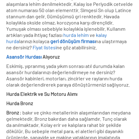
alaşımlara lehim denilmektedir. Kalay ise Periyodik cetvelde
atom numarası 50 olan elementtir. Simgesi Sn olup Latince
stannum dan gelir. Gümüşümsü gri renktedir. Havada
kolaylıkla okside olmaz, korozyona karşı dirençlidir.
Yumuşak olması sebebiyle kolaylıkla işlenebilir. Kullanım
artıkları yada ihtiyaç fazlası
hurda lehim
ve
kalay
hurda
larınızı kolayca
geri dönüşüm firması
na ulaştırmaya
ne dersiniz?
Fiyat listesi
ne göz atabilirsiniz.
Asansör Hurdası
Alıyoruz
Eskimiş, yıpranmış yada yıkım sonrası atıl durumda kalan
asansör hurdalarınızı değerlendirmeye ne dersiniz?
Asansör kabinleri, motorları, zincirler ve raylarını hurda
olarak değerlendirerek paraya dönüştürmenizi sağlıyoruz.
Hurda Elektrik ve Su Motoru Alımı
Hurda Bronz
Bronz
; bakır ve çinko metallerinin alaşımlarından meydana
gelmektedir. Bronz bakırdan daha sağlamdır. Tunç olarak
da anılmaktadır. Kolay erir ve kalıplara rahat bir şekilde
dökülür. Bu sebeple metal para, el aletleri gibi dayanıklı
ürünlerde, sanayide ve makine yataklarının imalatında