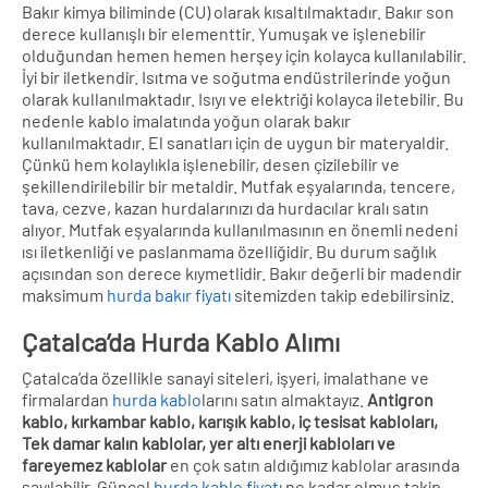
Bakır kimya biliminde (CU) olarak kısaltılmaktadır. Bakır son
derece kullanışlı bir elementtir. Yumuşak ve işlenebilir
olduğundan hemen hemen herşey için kolayca kullanılabilir.
İyi bir iletkendir. Isıtma ve soğutma endüstrilerinde yoğun
olarak kullanılmaktadır. Isıyı ve elektriği kolayca iletebilir. Bu
nedenle kablo imalatında yoğun olarak bakır
kullanılmaktadır. El sanatları için de uygun bir materyaldir.
Çünkü hem kolaylıkla işlenebilir, desen çizilebilir ve
şekillendirilebilir bir metaldir. Mutfak eşyalarında, tencere,
tava, cezve, kazan hurdalarınızı da hurdacılar kralı satın
alıyor. Mutfak eşyalarında kullanılmasının en önemli nedeni
ısı iletkenliği ve paslanmama özelliğidir. Bu durum sağlık
açısından son derece kıymetlidir. Bakır değerli bir madendir
maksimum
hurda bakır fiyatı
sitemizden takip edebilirsiniz.
Çatalca’da Hurda Kablo Alımı
Çatalca’da özellikle sanayi siteleri, işyeri, imalathane ve
firmalardan
hurda kablo
larını satın almaktayız.
Antigron
kablo, kırkambar kablo, karışık kablo, iç tesisat kabloları,
Tek damar kalın kablolar, yer altı enerji kabloları ve
fareyemez kablolar
en çok satın aldığımız kablolar arasında
sayılabilir. Güncel
hurda kablo fiyatı
ne kadar olmuş takip