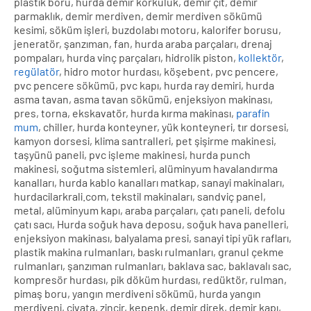
plastik boru, hurda demir korkuluk, demir çit, demir
parmaklık, demir merdiven, demir merdiven sökümü
kesimi, söküm işleri, buzdolabı motoru, kalorifer borusu,
jeneratör, şanzıman, fan, hurda araba parçaları, drenaj
pompaları, hurda vinç parçaları, hidrolik piston,
kollektör
,
regülatör
, hidro motor hurdası, köşebent, pvc pencere,
pvc pencere sökümü, pvc kapı, hurda ray demiri, hurda
asma tavan, asma tavan sökümü, enjeksiyon makinası,
pres, torna, ekskavatör, hurda kırma makinası,
parafin
mum
, chiller, hurda konteyner, yük konteyneri, tır dorsesi,
kamyon dorsesi, klima santralleri, pet şişirme makinesi,
taşyünü paneli, pvc işleme makinesi, hurda punch
makinesi, soğutma sistemleri, alüminyum havalandırma
kanalları, hurda kablo kanalları matkap, sanayi makinaları,
hurdacilarkrali.com, tekstil makinaları, sandviç panel,
metal, alüminyum kapı, araba parçaları, çatı paneli, defolu
çatı sacı, Hurda soğuk hava deposu, soğuk hava panelleri,
enjeksiyon makinası, balyalama presi, sanayi tipi yük rafları,
plastik makina rulmanları, baskı rulmanları, granul çekme
rulmanları, şanzıman rulmanları, baklava sac, baklavalı sac,
kompresör hurdası, pik döküm hurdası, redüktör, rulman,
pimaş boru, yangın merdiveni sökümü, hurda yangın
merdiveni, civata, zincir, kepenk, demir direk, demir kapı,