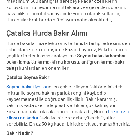
maksimum 660 santigrat dereceye kadar özelliklerini
koruyabilir. Bu nedenle mutfak araç ve gereçleri, ulaşım,
havacılık, otomobil sanayisinde yoğun olarak kullanılır.
Hurdacılar kralı hurda alüminyum satın almaktadır.
Çatalca Hurda Bakır Alımı
Hurda bakırlarınızı elektronik tartımızla tartıp, adresinizden
satın alarak geri dönüşüme kazandırıyoruz. Peki bu hurda
çeşitleri neler kısaca sıralayalım ;
Soyma bakır, kırkambar
bakır, lama, ttr kırma, klima borusu, antigron kırma, bakır
talaşı
bunlardan en önemlileri.
Çatalca Soyma Bakır
Soyma bakır
fiyatları
nı en çok etkileyen faktör elinizdeki
miktar ile soyma bakırın parlak rengini kaybedip
kaybetmemesi ile doğrudan ilişkilidir. Bakır kararmış,
yakılmış yada üzerinde plastik artıklar çok kalmış ise
kırkambar bakır olarak satın alınmaktadır. Hurda
bakırınızın
kilosu ne kadar
fazla ise sizlere daha yüksek fiyatlar
verebiliriz. En az 30 kg kadar biriktirerek satmanızı öneririz.
Bakır Nedir ?