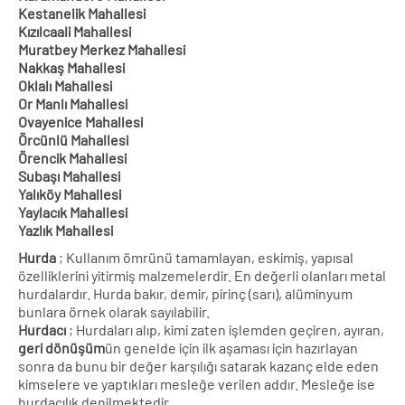
Kestanelik Mahallesi
Kızılcaali Mahallesi
Muratbey Merkez Mahallesi
Nakkaş Mahallesi
Oklalı Mahallesi
Or Manlı Mahallesi
Ovayenice Mahallesi
Örcünlü Mahallesi
Örencik Mahallesi
Subaşı Mahallesi
Yalıköy Mahallesi
Yaylacık Mahallesi
Yazlık Mahallesi
Hurda
; Kullanım ömrünü tamamlayan, eskimiş, yapısal
özelliklerini yitirmiş malzemelerdir. En değerli olanları metal
hurdalardır. Hurda bakır, demir, pirinç (sarı), alüminyum
bunlara örnek olarak sayılabilir.
Hurdacı
; Hurdaları alıp, kimi zaten işlemden geçiren, ayıran,
geri dönüşüm
ün genelde için ilk aşaması için hazırlayan
sonra da bunu bir değer karşılığı satarak kazanç elde eden
kimselere ve yaptıkları mesleğe verilen addır. Mesleğe ise
hurdacılık denilmektedir.