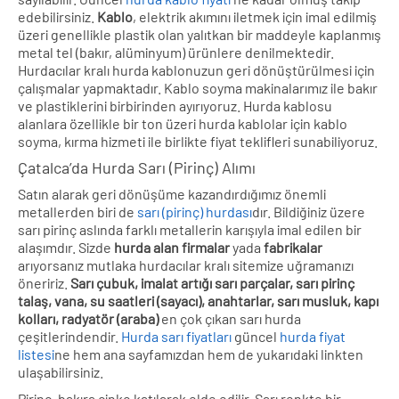
edebilirsiniz.
Kablo
, elektrik akımını iletmek için imal edilmiş
üzeri genellikle plastik olan yalıtkan bir maddeyle kaplanmış
metal tel (bakır, alüminyum) ürünlere denilmektedir.
Hurdacılar kralı hurda kablonuzun geri dönüştürülmesi için
çalışmalar yapmaktadır. Kablo soyma makinalarımız ile bakır
ve plastiklerini birbirinden ayırıyoruz. Hurda kablosu
alanlara özellikle bir ton üzeri hurda kablolar için kablo
soyma, kırma hizmeti ile birlikte fiyat teklifleri sunabiliyoruz.
Çatalca’da Hurda Sarı (Pirinç) Alımı
Satın alarak geri dönüşüme kazandırdığımız önemli
metallerden biri de
sarı (pirinç) hurdası
dır. Bildiğiniz üzere
sarı pirinç aslında farklı metallerin karışıyla imal edilen bir
alaşımdır. Sizde
hurda alan firmalar
yada
fabrikalar
arıyorsanız mutlaka hurdacılar kralı sitemize uğramanızı
öneririz.
Sarı çubuk, imalat artığı sarı parçalar, sarı pirinç
talaş, vana, su saatleri (sayacı), anahtarlar, sarı musluk, kapı
kolları, radyatör (araba)
en çok çıkan sarı hurda
çeşitlerindendir.
Hurda sarı fiyatları
güncel
hurda fiyat
listesi
ne hem ana sayfamızdan hem de yukarıdaki linkten
ulaşabilirsiniz.
Pirinç, bakıra çinko katılarak elde edilir, Sarı renkte bir