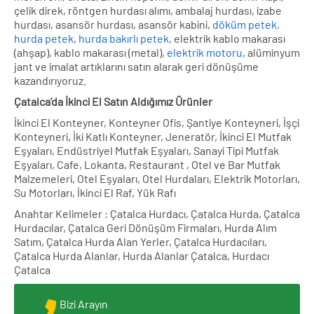
çelik direk, röntgen hurdası alımı, ambalaj hurdası, izabe
hurdası, asansör hurdası, asansör kabini,
döküm petek,
hurda petek
,
hurda bakırlı petek
, elektrik kablo makarası
(ahşap), kablo makarası (metal),
elektrik motoru
, alüminyum
jant ve imalat artıklarını satın alarak geri dönüşüme
kazandırıyoruz.
Çatalca’da İkinci El Satın Aldığımız Ürünler
İkinci El Konteyner, Konteyner Ofis, Şantiye Konteyneri, İşçi
Konteyneri, İki Katlı Konteyner, Jeneratör, İkinci El Mutfak
Eşyaları, Endüstriyel Mutfak Eşyaları, Sanayi Tipi Mutfak
Eşyaları, Cafe, Lokanta, Restaurant , Otel ve Bar Mutfak
Malzemeleri, Otel Eşyaları, Otel Hurdaları, Elektrik Motorları,
Su Motorları, İkinci El Raf, Yük Rafı
Anahtar Kelimeler : Çatalca Hurdacı, Çatalca Hurda, Çatalca
Hurdacılar, Çatalca Geri Dönüşüm Firmaları, Hurda Alım
Satım, Çatalca Hurda Alan Yerler, Çatalca Hurdacıları,
Çatalca Hurda Alanlar, Hurda Alanlar Çatalca, Hurdacı
Çatalca
Bizi Arayın