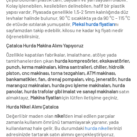
Kolay işlenebilen, kesilebilen delinebilen, hafif bir plastik
yapısı vardır. Piyasada genellikle 1,5-2 5mm kalınlığında düz
levhalar halinde bulunur. 90 °C sıcaklıkta ya da 90 °C – 115 °C
de etüvde ısıtılarak yumuşatılır.
Pleksi hurda fiyatları
nı
sayfamızdan takip edebilir, kilosu ne kadar kg fiyatı nedir
öğrenebilirsiniz.
Çatalca Hurda Makina Alımı Yapıyoruz
Özellikle kapatılan fabrikalar, imalathane, atölye yada
tamirhanelerden çıkan
hurda kompresörler, ekskavatörler,
punch, kırma makinaları, klima santralleri, chiller, hidrolik
piston, cnc makinası, torna tezgahları, ATM makinası,
bankamatikler, fan, drenaj pompaları, vinç, jeneratör, hurda
marangoz makinaları, hurda pvc işleme makinaları, hurda
panolar, hurda trafolar gibi imalat ve sanayi makinaları
satın
almaktayız.
Makina fiyatları
için lütfen iletişime geçiniz.
Hurda Nikel Alımı Çatalca
Değerli bir maden olan
nikel
‘den imal edilen parçalar
zamanla kullanım ömrünü tamamlayarak yıpranır, yada
kullanılamaz hale gelir. Bu durumdaki
hurda nikel
lerinizi
adresinizde tartarak satın alımını gerçekleştiriyoruz.