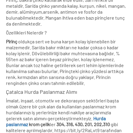
metaldir. Sarı’da çinko yanında kalay, kurşun, nikel, mangan,
demir, alüminyum,arsenik, antimon ve fosfor da
bulunabilmektedir. Mangan ihtiva eden bazı pirinçlere tunç
da denilmektedir.
Özellikleri Nelerdir ?
Pirinç
oldukça sert ve buna karşın kolay işlenebilen bir
malzemedir. Sarı’da bakır miktarı ne kadar çoksa o kadar
kolay işlenir. Dövülebilirliği bakır muhtevasına bağlıdır. %
55’ten az bakır içeren beyaz pirinçler, kolay işlenemez.
Bunlar ancak toz haline getirilerek sert lehim işlemlerinde
kullanılma sahası bulurlar. Pirinçteki çinko yüzdesi arttıkça
renk, kırmızıdan altın sarısına doğru yaklaşır. Pirincin
renginden çinko oranı tahmin edilebilir.
Çatalca Hurda Paslanmaz Alımı
İmalat, inşaat, otomotiv ve dekorasyon sektörleri başta
olmak üzere bir çok alan da kullanılan paslanmaz krom
hurdalarınızı iş yerlerinize kendi nakliye araçlarımızla
gelerek satın alımını gerçekleştirmekteyiz.
Hurda
paslanmaz
krom
çelik
ler
304, 316, 430, 201, 202,310
gibi
kalitelere ayrılmışlardır. https://bit.ly/2RaLvt9 tarafından