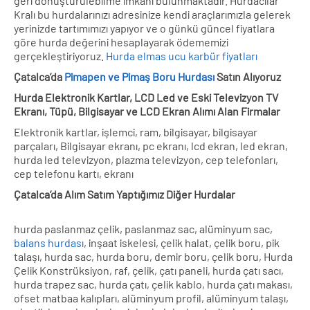
geri dönüştürülebilme imkanı bulunmaktadır. Hurdacılar
Kralı bu hurdalarınızı adresinize kendi araçlarımızla gelerek
yerinizde tartımımızı yapıyor ve o günkü güncel fiyatlara
göre hurda değerini hesaplayarak ödememizi
gerçekleştiriyoruz.
Hurda elmas ucu karbür fiyatları
Çatalca’da
Pimapen ve Pimaş Boru Hurdası
Satın Alıyoruz
Hurda Elektronik Kartlar, LCD Led ve Eski Televizyon TV
Ekranı, Tüpü, Bilgisayar ve LCD Ekran Alımı Alan Firmalar
Elektronik kartlar, işlemci, ram, bilgisayar, bilgisayar
parçaları, Bilgisayar ekranı, pc ekranı, lcd ekran, led ekran,
hurda led televizyon, plazma televizyon, cep telefonları,
cep telefonu kartı, ekranı
Çatalca’da Alım Satım Yaptığımız Diğer Hurdalar
hurda paslanmaz çelik, paslanmaz sac, alüminyum sac,
balans hurdası
, inşaat iskelesi, çelik halat, çelik boru, pik
talaşı, hurda sac, hurda boru, demir boru, çelik boru, Hurda
Çelik Konstrüksiyon, raf, çelik, çatı paneli, hurda çatı sacı,
hurda trapez sac, hurda çatı, çelik kablo, hurda çatı makası,
ofset matbaa kalıpları, alüminyum profil, alüminyum talaşı,