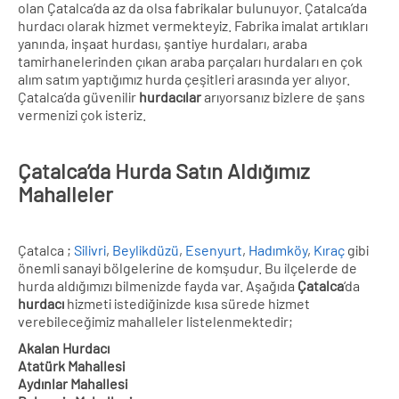
olan Çatalca’da az da olsa fabrikalar bulunuyor. Çatalca’da
hurdacı olarak hizmet vermekteyiz. Fabrika imalat artıkları
yanında, inşaat hurdası, şantiye hurdaları, araba
tamirhanelerinden çıkan araba parçaları hurdaları en çok
alım satım yaptığımız hurda çeşitleri arasında yer alıyor.
Çatalca’da güvenilir
hurdacılar
arıyorsanız bizlere de şans
vermenizi çok isteriz.
Çatalca’da Hurda Satın Aldığımız
Mahalleler
Çatalca ;
Silivri
,
Beylikdüzü
,
Esenyurt
,
Hadımköy
,
Kıraç
gibi
önemli sanayi bölgelerine de komşudur. Bu ilçelerde de
hurda aldığımızı bilmenizde fayda var. Aşağıda
Çatalca
‘da
hurdacı
hizmeti istediğinizde kısa sürede hizmet
verebileceğimiz mahalleler listelenmektedir;
Akalan Hurdacı
Atatürk Mahallesi
Aydınlar Mahallesi