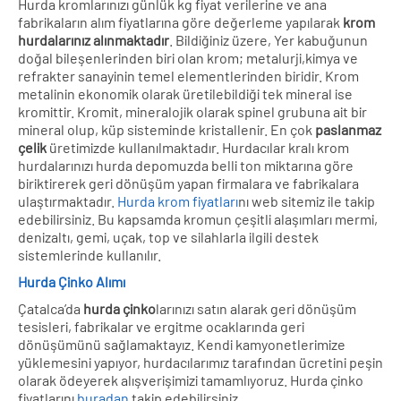
Hurda kromlarınızı günlük kg fiyat verilerine ve ana
fabrikaların alım fiyatlarına göre değerleme yapılarak
krom
hurdalarınız alınmaktadır
. Bildiğiniz üzere, Yer kabuğunun
doğal bileşenlerinden biri olan krom; metalurji,kimya ve
refrakter sanayinin temel elementlerinden biridir. Krom
metalinin ekonomik olarak üretilebildiği tek mineral ise
kromittir. Kromit, mineralojik olarak spinel grubuna ait bir
mineral olup, küp sisteminde kristallenir. En çok
paslanmaz
çelik
üretimizde kullanılmaktadır. Hurdacılar kralı krom
hurdalarınızı hurda depomuzda belli ton miktarına göre
biriktirerek geri dönüşüm yapan firmalara ve fabrikalara
ulaştırmaktadır.
Hurda krom fiyatları
nı web sitemiz ile takip
edebilirsiniz. Bu kapsamda kromun çeşitli alaşımları mermi,
denizaltı, gemi, uçak, top ve silahlarla ilgili destek
sistemlerinde kullanılır.
Hurda Çinko Alımı
Çatalca’da
hurda çinko
larınızı satın alarak geri dönüşüm
tesisleri, fabrikalar ve ergitme ocaklarında geri
dönüşümünü sağlamaktayız. Kendi kamyonetlerimize
yüklemesini yapıyor, hurdacılarımız tarafından ücretini peşin
olarak ödeyerek alışverişimizi tamamlıyoruz. Hurda çinko
fiyatlarını
buradan
takip edebilirsiniz.