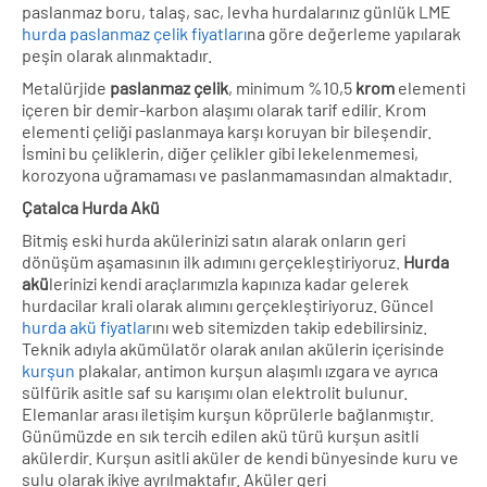
paslanmaz boru, talaş, sac, levha hurdalarınız günlük LME
hurda paslanmaz çelik fiyatları
na göre değerleme yapılarak
peşin olarak alınmaktadır.
Metalürjide
paslanmaz çelik
, minimum %10,5
krom
elementi
içeren bir demir-karbon alaşımı olarak tarif edilir. Krom
elementi çeliği paslanmaya karşı koruyan bir bileşendir.
İsmini bu çeliklerin, diğer çelikler gibi lekelenmemesi,
korozyona uğramaması ve paslanmamasından almaktadır.
Çatalca Hurda Akü
Bitmiş eski hurda akülerinizi satın alarak onların geri
dönüşüm aşamasının ilk adımını gerçekleştiriyoruz.
Hurda
akü
lerinizi kendi araçlarımızla kapınıza kadar gelerek
hurdacilar krali olarak alımını gerçekleştiriyoruz. Güncel
hurda akü fiyatlar
ını web sitemizden takip edebilirsiniz.
Teknik adıyla akümülatör olarak anılan akülerin içerisinde
kurşun
plakalar, antimon kurşun alaşımlı ızgara ve ayrıca
sülfürik asitle saf su karışımı olan elektrolit bulunur.
Elemanlar arası iletişim kurşun köprülerle bağlanmıştır.
Günümüzde en sık tercih edilen akü türü kurşun asitli
akülerdir. Kurşun asitli aküler de kendi bünyesinde kuru ve
sulu olarak ikiye ayrılmaktafır. Aküler geri