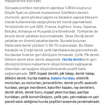
maliyetlerine etki eder.
Dünyada üretilen metallerin ağırlıkça %95’ini oluşturur.
Düşük fiyatı ve yüksek mukavemet özellikleri,demiri;
otomotiv, gemi gövdesi yapımı ve binaların yapısal bileşeni
olarak kullanımında vazgeçilmez bir metal yapmaktadır.
Yeryüzünde en çok ABD, Fransa, İngiltere, İsveç, İspanya,
Belçika, Almanya ve Rusya’da üretilmektedir. Türkiye’de de
birçok demir yatakları bulunmaktadır. Sivas Divriği demir
yatakları en önemli yataklardandır. Burada bulunan
filizlerdeki demir yüzdesi % 60-70 oranındadır. Bu filizler
Karabük ve Ereğli demir çelik fabrikalarında işlenmektedir.
Hurdacılar Kralı bir geri dönüşüm firmasıdır. Çelik, Pik demir,
Döküm demir birer demir alaşımıdır.
Hurda demir
lerin geri
dönüştürülmesi maliyetlerin düşürülmesini sağlayarak
ülkemizin cari açığının düşürülmesinde pozitif katkı
sağlamaktadır.
DKP, inşaat demiri, pik talaşı, demir talaşı,
döküm demir, hurda makina,
balans hurdası
, elektrik
motorları, su motorları, jeneratörler, demir profil, asansör
hurdası, yangın merdiveni, kalorifer kazanı, ray demirleri,
demir direk, demir boru, inşaat yıkım hurdası, şantiye
hurdaları, çelik konstrüksiyon, çelik çatı, çatı makası ve çatı
paneli satın aldığımız hurda çeşitleri arasında yeralmaktadır.