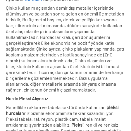
Çinko kullanım açısından demir dışı metaller içerisinde
alüminyum ve bakırdan sonra gelen en önemli üç metalden
birisidir. Bu üç metal başlıca, demir ve çeliğin korozyona
karşı direncinin artırılmasında, döküm sanayinde kullanılan
özel alaşımlar ile pirinç alaşımların yapımında
kullanılmaktadır. Hurdacılar kralı, geri dönüşümlerini
gerçekleştirerek ülke ekonomisine pozitif yönde katkı
sağlamaktadır. Çinko ayrıca, çinko plakaların yapımında, çatı
kaplama malzemelerinde ve lastik sanayiinde de (ZnO
olarak) kullanım alanı bulmaktadır. Çinko alaşımları ve
bileşiklerinin kullanım açısından özelliklerinin iyi bilinmesi
gerekmektedir. Ticari açıdan çinkonun öneminde herhangi
bir gerileme gözlemlenmemektedir. Bazı uygulama
alanlarında, diğer metallerle arasında bir yarış olmasına
rağmen, çinkonun önemi hiç azalmamaktadır.
Hurda Pleksi Alıyoruz
Genellikle reklam ve tabela sektöründe kullanılan
pleksi
hurdalar
ınız bizimle ekonomimize tekrar kazandırılıyor.
Pleksi tabela, raf, reyon, plastik cam, tabela imalat
artıklarınızı işyerinizden alabiliriz.
Pleksi
, renkli ve renksiz
çeşidi bulunan plastik cam. Saydam ve yarı saydam olabilir.