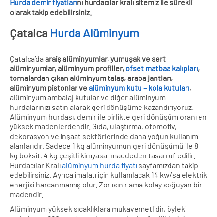
Hurda demir fiyatları
nı hurdacılar kralı sitemiz ile sürekli
olarak takip edebilirsiniz.
Çatalca
Hurda Alüminyum
Çatalca’da
araiş alüminyumlar, yumuşak ve sert
alüminyumlar, alüminyum profiller,
ofset matbaa kalıpları
,
tornalardan çıkan alüminyum talaş, araba jantları,
alüminyum pistonlar ve
alüminyum kutu – kola kutuları
,
alüminyum ambalaj kutular ve diğer alüminyum
hurdalarınızı satın alarak geri dönüşüme kazandırıyoruz.
Alüminyum hurdası, demir ile birlikte geri dönüşüm oranı en
yüksek madenlerdendir. Gıda, ulaştırma, otomotiv,
dekorasyon ve inşaat sektörlerinde daha yoğun kullanım
alanlarıdır. Sadece 1 kg alüminyumun geri dönüşümü ile 8
kg boksit, 4 kg çeşitli kimyasal maddeden tasarruf edilir.
Hurdacılar Kralı
alüminyum hurda fiyatı
sayfamızdan takip
edebilirsiniz. Ayrıca imalatı için kullanılacak 14 kw/sa elektrik
enerjisi harcanmamış olur. Zor ısınır ama kolay soğuyan bir
madendir.
Alüminyum yüksek sıcaklıklara mukavemetlidir, öyleki