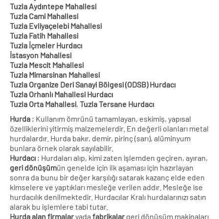
Tuzla Aydıntepe Mahallesi
Tuzla Cami Mahallesi
Tuzla Evliyaçelebi Mahallesi
Tuzla Fatih Mahallesi
Tuzla İçmeler Hurdacı
İstasyon Mahallesi
Tuzla Mescit Mahallesi
Tuzla Mimarsinan Mahallesi
Tuzla Organize Deri Sanayi Bölgesi (ODSB) Hurdacı
Tuzla Orhanlı Mahallesi Hurdacı
Tuzla Orta Mahallesi
,
Tuzla Tersane Hurdacı
Hurda
; Kullanım ömrünü tamamlayan, eskimiş, yapısal
özelliklerini yitirmiş malzemelerdir. En değerli olanları metal
hurdalardır. Hurda bakır, demir, pirinç (sarı), alüminyum
bunlara örnek olarak sayılabilir.
Hurdacı
; Hurdaları alıp, kimi zaten işlemden geçiren, ayıran,
geri dönüşüm
ün genelde için ilk aşaması için hazırlayan
sonra da bunu bir değer karşılığı satarak kazanç elde eden
kimselere ve yaptıkları mesleğe verilen addır. Mesleğe ise
hurdacılık denilmektedir. Hurdacılar Kralı hurdalarınızı satın
alarak bu işlemlere tabi tutar.
Hurda alan firmalar
yada
fabrikalar
geri dönüşüm makinaları