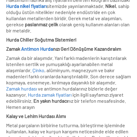
Hurda nikel fiyatları
sitemizde yayınlanmaktadır.
Nikel
, sahip
olduğu üstün nitelikler nedeniyle endüstride en çok
kullanılan metallerden biridir. Gerek metal ve alaşımları,
gerekse
paslanmaz çelik
olarak geniş kullanım alanları olan
bir metaldir.
Hurda Chiller Soğutma Sistemleri
Zamak
Antimon Hurda
nızı Geri Dönüşüme Kazandıralım
Zamak da bir alaşımdır. Yani farklı madenlerin karıştırılarak
istenilen sertlik ve yumuşaklığı ayarlanabilen metal
alaşımlardır.
Çinko
, alüminyum, magnezyum ve bakır
madenleri farklı oranlarda karıştırılabilir. Son derece sağlam
kopmaya, esnemeye, kırılmaya dayanıklı bir alaşımdır.
Zamak hurdası
ve antimon hurdalarınız bizlerle değer
kazanıyor.
Hurda zamak fiyatları
için ilgili sayfamızı ziyaret
edebilirsiniz.
En yakın hurdacı
nız bir telefon mesafesinde.
Hemen arayın
Kalay ve Lehim Hurdası Alımı
Metal parçaların birbirine tutturma, birleştirme işleminde
kullanılan, kalay ve kurşun karışımı neticesinde elde edilen