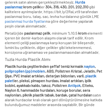
gelerek satın alımını gerçekleştirmekteyiz.
Hurda
paslanmaz
krom
çelik
ler
304, 316, 430, 201, 202,310
gibi
kalitelere ayrılmışlardır. https://bit.ly/2RaLvt9 tarafından
paslanmaz boru, talaş, sac, levha hurdalarınız günlük LME
paslanmaz hurda fiyatları
na göre değerleme yapılarak
peşin olarak alınmaktadır.
Metalürjide
paslanmaz çelik
, minimum %10,5
krom
elementi
içeren bir demir-karbon alaşımı olarak tarif edilir. Krom
elementi çeliği paslanmaya karşı koruyan bir bileşendir.
İsmini bu çeliklerin, diğer çelikler gibi lekelenmemesi,
korozyona uğramaması ve paslanmamasından almaktadır.
Tuzla Hurda Plastik Alımı
Plastik hurda çeşitlerinden şeffaf temiz kırmalık
naylon
,
polipropilen (pp) moblen
, ABS, Polistren Kristal, Jelatin, Pet
Şişe, PVC imalat artıkları, deterjan bidonları, varil,
plastik
palet
ler, pleksi, pimapen hurdası, imalat artıkları, iplik
bobini, ayakkabı kalıbı, takoz, Polistren
Antişok
, Elteks,
Naylon 6, hammadde hurdaları, koruge borular, sera
naylonları, piknik plastik tabak, bardak, çatal hurdaları
satın
alarak hurdacılar kralı olarak geri dönüştürülmesine katkıda
bulunduğumuz maddeler arasında sayılabilir. Bir günde