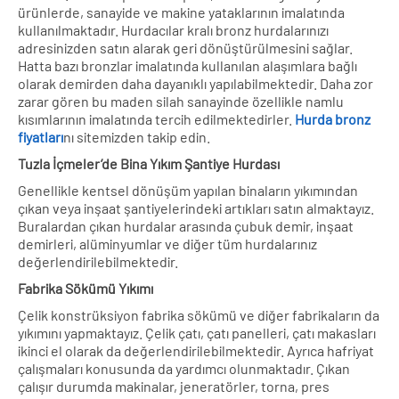
ürünlerde, sanayide ve makine yataklarının imalatında
kullanılmaktadır. Hurdacılar kralı bronz hurdalarınızı
adresinizden satın alarak geri dönüştürülmesini sağlar.
Hatta bazı bronzlar imalatında kullanılan alaşımlara bağlı
olarak demirden daha dayanıklı yapılabilmektedir. Daha zor
zarar gören bu maden silah sanayinde özellikle namlu
kısımlarının imalatında tercih edilmektedirler.
Hurda bronz
fiyatları
nı sitemizden takip edin.
Tuzla İçmeler’de
Bina Yıkım Şantiye Hurdası
Genellikle kentsel dönüşüm yapılan binaların yıkımından
çıkan veya inşaat şantiyelerindeki artıkları satın almaktayız.
Buralardan çıkan hurdalar arasında çubuk demir, inşaat
demirleri, alüminyumlar ve diğer tüm hurdalarınız
değerlendirilebilmektedir.
Fabrika Sökümü Yıkımı
Çelik konstrüksiyon fabrika sökümü ve diğer fabrikaların da
yıkımını yapmaktayız. Çelik çatı, çatı panelleri, çatı makasları
ikinci el olarak da değerlendirilebilmektedir. Ayrıca hafriyat
çalışmaları konusunda da yardımcı olunmaktadır. Çıkan
çalışır durumda makinalar, jeneratörler, torna, pres