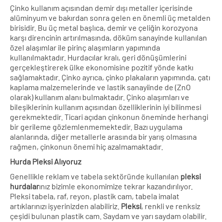
Çinko kullanım açısından demir dışı metaller içerisinde
alüminyum ve bakırdan sonra gelen en önemli üç metalden
birisidir. Bu üç metal başlıca, demir ve çeliğin korozyona
karşı direncinin artırılmasında, döküm sanayinde kullanılan
özel alaşımlar ile pirinç alaşımların yapımında
kullanılmaktadır. Hurdacılar kralı, geri dönüşümlerini
gerçekleştirerek ülke ekonomisine pozitif yönde katkı
sağlamaktadır. Çinko ayrıca, çinko plakaların yapımında, çatı
kaplama malzemelerinde ve lastik sanayiinde de (ZnO
olarak) kullanım alanı bulmaktadır. Çinko alaşımları ve
bileşiklerinin kullanım açısından özelliklerinin iyi bilinmesi
gerekmektedir. Ticari açıdan çinkonun öneminde herhangi
bir gerileme gözlemlenmemektedir. Bazı uygulama
alanlarında, diğer metallerle arasında bir yarış olmasına
rağmen, çinkonun önemi hiç azalmamaktadır.
Hurda Pleksi Alıyoruz
Genellikle reklam ve tabela sektöründe kullanılan
pleksi
hurdalar
ınız bizimle ekonomimize tekrar kazandırılıyor.
Pleksi tabela, raf, reyon, plastik cam, tabela imalat
artıklarınızı işyerinizden alabiliriz.
Pleksi
, renkli ve renksiz
çeşidi bulunan plastik cam. Saydam ve yarı saydam olabilir.