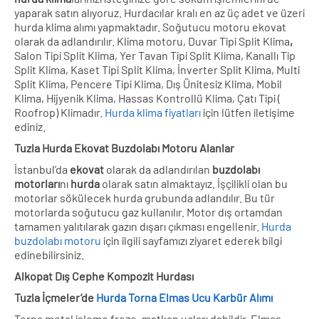
yaparak satın alıyoruz. Hurdacılar kralı en az üç adet ve üzeri
hurda klima alımı yapmaktadır. Soğutucu motoru ekovat
olarak da adlandırılır. Klima motoru, Duvar Tipi Split Klima
,
Salon Tipi Split Klima, Yer Tavan Tipi Split Klima, Kanallı Tip
Split Klima, Kaset Tipi Split Klima, İnverter Split Klima, Multi
Split Klima, Pencere Tipi Klima, Dış Ünitesiz Klima, Mobil
Klima, Hijyenik Klima, Hassas Kontrollü Klima, Çatı Tipi (
Roofrop) Klimadır
.
Hurda klima fiyatları
için lütfen iletişime
ediniz.
Tuzla
Hurda Ekovat Buzdolabı Motoru
Alanlar
İstanbul’da
ekovat
olarak da adlandırılan
buzdolabı
motorları
nı
hurda
olarak satın almaktayız. İşçilikli olan bu
motorlar sökülecek hurda grubunda adlandılır. Bu tür
motorlarda soğutucu gaz kullanılır. Motor dış ortamdan
tamamen yalıtılarak gazın dışarı çıkması engellenir.
Hurda
buzdolabı motoru
için ilgili sayfamızı ziyaret ederek bilgi
edinebilirsiniz.
Alkopat Dış Cephe Kompozit Hurdası
Tuzla İçmeler’de
Hurda Torna Elmas Ucu Karbür Alımı
Torna metal işleme freze, matkap uçları dahildir. Elmas