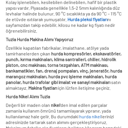
Kolay işlenebilen, kesilebilen delinebilen, hafif bir plastik
yapısı vardır. Piyasada genellikle 1,5-2 5mm kalınlığında düz
levhalar halinde bulunur. 90 °C sıcaklıkta ya da 90 °C – 115 °C
de etüvde ısıtılarak yumuşatılır.
Hurda pleksi fiyatları
nı
sayfamızdan takip edebilir, kilosu ne kadar kg fiyatı nedir
öğrenebilirsiniz.
Tuzla Hurda Makina Alımı Yapıyoruz
Özellikle kapatılan fabrikalar, imalathane, atölye yada
tamirhanelerden çıkan
hurda kompresörler, ekskavatörler,
punch, kırma makinaları, klima santralleri, chiller, hidrolik
piston, cnc makinası, torna tezgahları, ATM makinası,
bankamatikler, fan, drenaj pompaları, vinç, jeneratör, hurda
marangoz makinaları, hurda pvc işleme makinaları, hurda
panolar, hurda trafolar gibi imalat ve sanayi makinaları
satın
almaktayız.
Makina fiyatları
için lütfen iletişime geçiniz.
Hurda Nikel Alımı Tuzla
Değerli bir maden olan
nikel
‘den imal edilen parçalar
zamanla kullanım ömrünü tamamlayarak yıpranır, yada
kullanılamaz hale gelir. Bu durumdaki
hurda nikel
lerinizi
adresinizde tartarak satın alımını gerçekleştiriyoruz.
Maksimum fabrika alış fiyatlarını belirten kilogram bazındaki