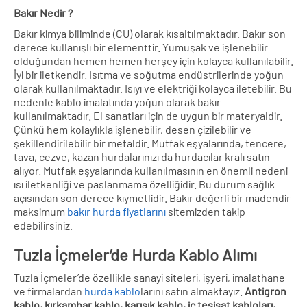
Bakır Nedir ?
Bakır kimya biliminde (CU) olarak kısaltılmaktadır. Bakır son
derece kullanışlı bir elementtir. Yumuşak ve işlenebilir
olduğundan hemen hemen herşey için kolayca kullanılabilir.
İyi bir iletkendir. Isıtma ve soğutma endüstrilerinde yoğun
olarak kullanılmaktadır. Isıyı ve elektriği kolayca iletebilir. Bu
nedenle kablo imalatında yoğun olarak bakır
kullanılmaktadır. El sanatları için de uygun bir materyaldir.
Çünkü hem kolaylıkla işlenebilir, desen çizilebilir ve
şekillendirilebilir bir metaldir. Mutfak eşyalarında, tencere,
tava, cezve, kazan hurdalarınızı da hurdacılar kralı satın
alıyor. Mutfak eşyalarında kullanılmasının en önemli nedeni
ısı iletkenliği ve paslanmama özelliğidir. Bu durum sağlık
açısından son derece kıymetlidir. Bakır değerli bir madendir
maksimum
bakır hurda fiyatlarını
sitemizden takip
edebilirsiniz.
Tuzla İçmeler’de Hurda Kablo Alımı
Tuzla İçmeler’de özellikle sanayi siteleri, işyeri, imalathane
ve firmalardan
hurda kablo
larını satın almaktayız.
Antigron
kablo, kırkambar kablo, karışık kablo, iç tesisat kabloları,