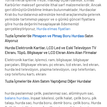
Karbürler malesef genelde ithal sarf malzemelerdir. Ancak
geri dönüştürülebilme imkanı bulunmaktadır. Hurdacılar
Kralı bu hurdalarınızı adresinize kendi araçlarımızla gelerek
yerinizde tartımımızı yapıyor ve o günkü güncel fiyatlara
göre hurda değerini hesaplayarak ödememizi
gerçekleştiriyoruz.
Hurda elmas fiyatları
Tuzla İçmeler’de
Pimapen ve Pimaş Boru Hurdası
Satın
Alıyoruz
Hurda Elektronik Kartlar, LCD Led ve Eski Televizyon TV
Ekranı, Tüpü, Bilgisayar ve LCD Ekran Alımı Alan Firmalar
Elektronik kartlar, işlemci, ram, bilgisayar, bilgisayar
parçaları, Bilgisayar ekranı, pc ekranı, lcd ekran, led ekran,
hurda led televizyon, plazma televizyon, cep telefonları,
cep telefonu kartı, ekranı
Tuzla İçmeler’de Alım Satım Yaptığımız Diğer Hurdalar
hurda paslanmaz çelik, paslanmaz sac, alüminyum sac,
balans hurdası
, inşaat iskelesi, çelik halat, çelik boru, pik
talaşı, hurda sac, hurda boru, demir boru, çelik boru, Hurda