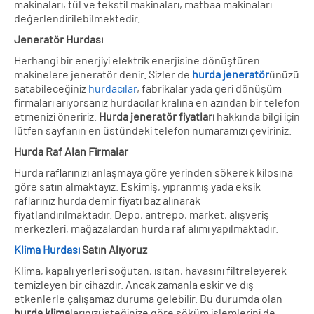
makinaları, tül ve tekstil makinaları, matbaa makinaları
değerlendirilebilmektedir.
Jeneratör Hurdası
Herhangi bir enerjiyi elektrik enerjisine dönüştüren
makinelere jeneratör denir. Sizler de
hurda jeneratör
ünüzü
satabileceğiniz
hurdacılar
, fabrikalar yada geri dönüşüm
firmaları arıyorsanız hurdacılar kralına en azından bir telefon
etmenizi öneririz.
Hurda jeneratör fiyatları
hakkında bilgi için
lütfen sayfanın en üstündeki telefon numaramızı çeviriniz.
Hurda Raf Alan Firmalar
Hurda raflarınızı anlaşmaya göre yerinden sökerek kilosına
göre satın almaktayız. Eskimiş, yıpranmış yada eksik
raflarınız hurda demir fiyatı baz alınarak
fiyatlandırılmaktadır. Depo, antrepo, market, alışveriş
merkezleri, mağazalardan hurda raf alımı yapılmaktadır.
Klima Hurdası
Satın Alıyoruz
Klima, kapalı yerleri soğutan, ısıtan, havasını filtreleyerek
temizleyen bir cihazdır. Ancak zamanla eskir ve dış
etkenlerle çalışamaz duruma gelebilir. Bu durumda olan
hurda klima
larınızı isteğinize göre söküm işlemlerini de