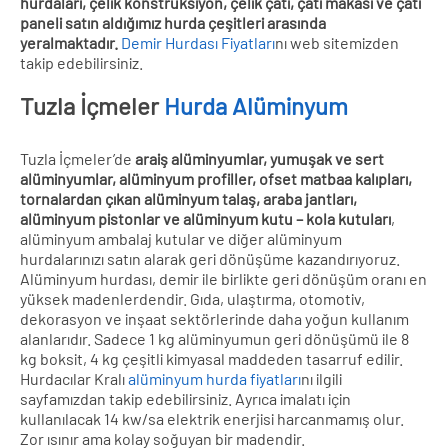
hurdaları, çelik konstrüksiyon, çelik çatı, çatı makası ve çatı
paneli satın aldığımız hurda çeşitleri arasında
yeralmaktadır.
Demir Hurdası Fiyatları
nı web sitemizden
takip edebilirsiniz.
Tuzla İçmeler
Hurda Alüminyum
Tuzla İçmeler’de
araiş alüminyumlar, yumuşak ve sert
alüminyumlar, alüminyum profiller, ofset matbaa kalıpları,
tornalardan çıkan alüminyum talaş, araba jantları,
alüminyum pistonlar ve alüminyum kutu – kola kutuları
,
alüminyum ambalaj kutular ve diğer alüminyum
hurdalarınızı satın alarak geri dönüşüme kazandırıyoruz.
Alüminyum hurdası, demir ile birlikte geri dönüşüm oranı en
yüksek madenlerdendir. Gıda, ulaştırma, otomotiv,
dekorasyon ve inşaat sektörlerinde daha yoğun kullanım
alanlarıdır. Sadece 1 kg alüminyumun geri dönüşümü ile 8
kg boksit, 4 kg çeşitli kimyasal maddeden tasarruf edilir.
Hurdacılar Kralı
alüminyum hurda fiyatları
nı ilgili
sayfamızdan takip edebilirsiniz. Ayrıca imalatı için
kullanılacak 14 kw/sa elektrik enerjisi harcanmamış olur.
Zor ısınır ama kolay soğuyan bir madendir.