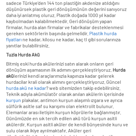
sadece Türkiye’den 144 ton plastiğin akdenize atıldığını
düşünürsek plastik geri dönüşümünün değerini sanıyoruz
daha iyi anlatmış oluruz. Plastik doğada 1000 yıl kadar
kaybolmadan kalabilmektedir. Geri dönüşüm yapan
firmalar, hurda alan firmalar ve fabrikalar desteklenmesi
gereken sektörlerin başında gelmelidir.
Plastik hurda
fiyatları
ne kadar, kilosu ne kadar, kaç tl gibi sorularınıza
yanıtlar bulabilirsiniz.
Tuzla Hurda Akü
Bitmiş eski hurda akülerinizi satın alarak onların geri
dönüşüm aşamasının ilk adımını gerçekleştiriyoruz.
Hurda
akü
lerinizi kendi araçlarımızla kapınıza kadar gelerek
hurdacilar krali olarak alımını gerçekleştiriyoruz. Güncel
hurda akü ne kadar
? web sitemizden takip edebilirsiniz.
Teknik adıyla akümülatör olarak anılan akülerin içerisinde
kurşun
plakalar, antimon kurşun alaşımlı ızgara ve ayrıca
sülfürik asitle saf su karışımı olan elektrolit bulunur.
Elemanlar arası iletişim kurşun köprülerle bağlanmıştır.
Günümüzde en sık tercih edilen akü türü kurşun asitli
akülerdir. Kurşun asitli aküler de kendi bünyesinde kuru ve
sulu olarak ikiye ayrılmaktafır. Aküler geri