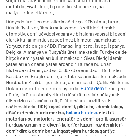
yoğun olarak kullanılır. Yapı inşaat sektörünün ana
metalidir. Fiyatı değiştiğinde direkt olarak inşaat
maliyetlerine etki eder.
Dünyada üretilen metallerin ağırlıkça %95’ini oluşturur.
Düşük fiyatı ve yüksek mukavemet özellikleri,demiri;
otomotiv, gemi gövdesi yapımı ve binaların yapısal bileşeni
olarak kullanımında vazgeçilmez bir metal yapmaktadır.
Yeryüzünde en çok ABD, Fransa, İngiltere, İsveç, İspanya,
Belçika, Almanya ve Rusya’da üretilmektedir. Türkiye’de de
birçok demir yatakları bulunmaktadır. Sivas Divriği demir
yatakları en önemli yataklardandır. Burada bulunan
filizlerdeki demir yüzdesi % 60-70 oranındadır. Bu filizler
Karabük ve Ereğli demir çelik fabrikalarında işlenmektedir.
Hurdacılar Kralı bir geri dönüşüm firmasıdır. Çelik, Pik demir,
Döküm demir birer demir alaşımıdır.
Hurda demir
lerin geri
dönüştürülmesi maliyetlerin düşürülmesini sağlayarak
ülkemizin cari açığının düşürülmesinde pozitif katkı
sağlamaktadır.
DKP, inşaat demiri, pik talaşı, demir talaşı,
döküm demir, hurda makina,
balans hurdası
, elektrik
motorları, su motorları, jeneratörler, demir profil, asansör
hurdası, yangın merdiveni, kalorifer kazanı, ray demirleri,
demir direk, demir boru, inşaat yıkım hurdası, şantiye