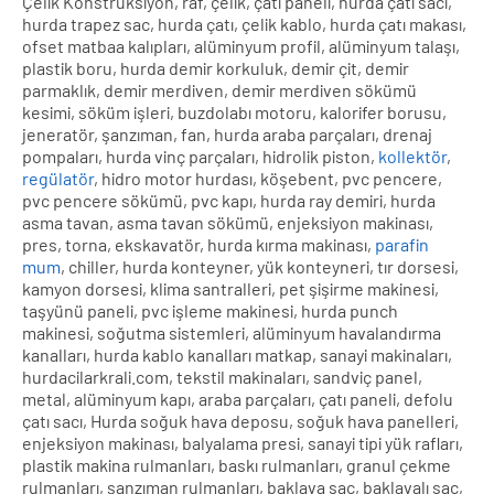
Çelik Konstrüksiyon, raf, çelik, çatı paneli, hurda çatı sacı,
hurda trapez sac, hurda çatı, çelik kablo, hurda çatı makası,
ofset matbaa kalıpları, alüminyum profil, alüminyum talaşı,
plastik boru, hurda demir korkuluk, demir çit, demir
parmaklık, demir merdiven, demir merdiven sökümü
kesimi, söküm işleri, buzdolabı motoru, kalorifer borusu,
jeneratör, şanzıman, fan, hurda araba parçaları, drenaj
pompaları, hurda vinç parçaları, hidrolik piston,
kollektör
,
regülatör
, hidro motor hurdası, köşebent, pvc pencere,
pvc pencere sökümü, pvc kapı, hurda ray demiri, hurda
asma tavan, asma tavan sökümü, enjeksiyon makinası,
pres, torna, ekskavatör, hurda kırma makinası,
parafin
mum
, chiller, hurda konteyner, yük konteyneri, tır dorsesi,
kamyon dorsesi, klima santralleri, pet şişirme makinesi,
taşyünü paneli, pvc işleme makinesi, hurda punch
makinesi, soğutma sistemleri, alüminyum havalandırma
kanalları, hurda kablo kanalları matkap, sanayi makinaları,
hurdacilarkrali.com, tekstil makinaları, sandviç panel,
metal, alüminyum kapı, araba parçaları, çatı paneli, defolu
çatı sacı, Hurda soğuk hava deposu, soğuk hava panelleri,
enjeksiyon makinası, balyalama presi, sanayi tipi yük rafları,
plastik makina rulmanları, baskı rulmanları, granul çekme
rulmanları, şanzıman rulmanları, baklava sac, baklavalı sac,