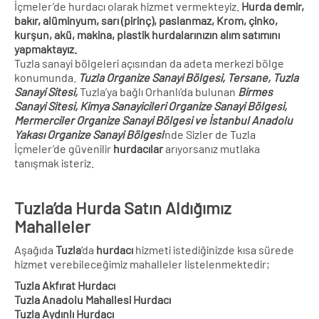
İçmeler’de hurdacı olarak hizmet vermekteyiz.
Hurda demir,
bakır, alüminyum, sarı (pirinç), paslanmaz, Krom, çinko,
kurşun, akü, makina, plastik hurdalarınızın alım satımını
yapmaktayız.
Tuzla sanayi bölgeleri açısından da adeta merkezi bölge
konumunda.
Tuzla Organize Sanayi Bölgesi, Tersane, Tuzla
Sanayi Sitesi,
Tuzla’ya bağlı Orhanlı’da bulunan
Birmes
Sanayi Sitesi,
Kimya Sanayicileri Organize Sanayi Bölgesi,
Mermerciler Organize Sanayi Bölgesi ve İstanbul Anadolu
Yakası Organize Sanayi Bölgesi
‘nde Sizler de Tuzla
İçmeler’de güvenilir
hurdacılar
arıyorsanız mutlaka
tanışmak isteriz.
Tuzla’da Hurda Satın Aldığımız
Mahalleler
Aşağıda
Tuzla
‘da
hurdacı
hizmeti istediğinizde kısa sürede
hizmet verebileceğimiz mahalleler listelenmektedir;
Tuzla Akfırat Hurdacı
Tuzla Anadolu Mahallesi Hurdacı
Tuzla Aydınlı Hurdacı