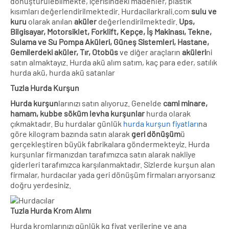
dönüştürülebilmekte, içerisindeki madenler, plastik
kısımları değerlendirilmektedir. Hurdacilarkrali.com
sulu ve
kuru
olarak anılan
aküler
değerlendirilmektedir.
Ups,
Bilgisayar, Motorsiklet, Forklift, Kepçe, İş Makinası, Tekne,
Sulama ve Su Pompa Aküleri, Güneş Sistemleri, Hastane,
Gemilerdeki aküler, Tır, Otobüs
ve diğer araçların
aküleri
ni
satın almaktayız. Hurda akü alım satım, kaç para eder, satılık
hurda akü, hurda akü satanlar
Tuzla Hurda Kurşun
Hurda kurşun
larınızı satın alıyoruz. Genelde
cami minare,
hamam, kubbe söküm levha kurşunlar
hurda olarak
çıkmaktadır. Bu hurdalar günlük
hurda kurşun fiyatları
na
göre kilogram bazında satın alarak
geri dönüşüm
ü
gerçekleştiren büyük fabrikalara göndermekteyiz. Hurda
kurşunlar firmanızdan tarafımızca satın alarak nakliye
giderleri tarafımızca karşılanmaktadır. Sizlerde kurşun alan
firmalar, hurdacılar yada geri dönüşüm firmaları arıyorsanız
doğru yerdesiniz.
Tuzla Hurda Krom Alımı
Hurda kromlarınızı günlük kg fiyat verilerine ve ana