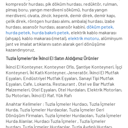
kompresör hurdası, pik döküm hurdası, redüktör, rulman,
pimaş boru, yangın merdiveni sökümü, hurda yangın
merdiveni, civata, zincir, kepenk, demir direk, demir kapı,
çelik direk, röntgen hurdası alımı, ambalaj hurdası, izabe
hurdası, asansör hurdası, asansör kabini,
döküm petek,
hurda petek
,
hurda bakırlı petek
, elektrik kablo makarası
(ahşap), kablo makarası (metal),
elektrik motoru
, alüminyum
jant ve imalat artıklarını satın alarak geri dönüşüme
kazandırıyoruz.
Tuzla İçmeler’de İkinci El Satın Aldığımız Ürünler
İkinci El Konteyner, Konteyner Ofis, Şantiye Konteyneri, İşçi
Konteyneri, İki Katlı Konteyner, Jeneratör, İkinci El Mutfak
Eşyaları, Endüstriyel Mutfak Eşyaları, Sanayi Tipi Mutfak
Eşyaları, Cafe, Lokanta, Restaurant , Otel ve Bar Mutfak
Malzemeleri, Otel Eşyaları, Otel Hurdaları, Elektrik Motorları,
Su Motorları, İkinci El Raf, Yük Rafı
Anahtar Kelimeler : Tuzla İçmeler Hurdacı, Tuzla İçmeler
Hurda, Tuzla İçmeler Hurdacılar, Tuzla İçmeler Geri
Dönüşüm Firmaları, Tuzla İçmeler Hurdacıları, Tuzla İçmeler
Hurda Alanlar, Hurdacı Tuzla İçmeler , Tuzla İçmeler
hurdacı, Tuzla İçmeler Hurdacılar, Tuzla Aydınlı Hurdacı,