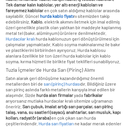
Tek damar kalın kablolar, yer altı enerji kabloları ve
fareyemez kablolar
en çok satın aldığımız kablolar arasında
sayılabilir. Güncel
hurda kablo fiyatı
nı sitemizden takip
edebilirsiniz.
Kablo
, elektrik akımını iletmek için imal edilmiş
üzeri genellikle plastik olan yalıtkan bir maddeyle kaplanmış
metal tel (bakır, alüminyum) ürünlere denilmektedir.
Hurdacılar kralı
hurda kablonuzun geri dönüştürülmesi için
çalışmalar yapmaktadır. Kablo soyma makinalarımız ile bakır
ve plastiklerini birbirinden ayırıyoruz. Hurda kablosu
alanlara özellikle bir ton üzeri hurda kablolar için kablo
soyma, kırma hizmeti ile birlikte fiyat teklifleri sunabiliyoruz.
Tuzla İçmeler’de Hurda Sarı (Pirinç) Alımı
Satın alarak geri dönüşüme kazandırdığımız önemli
metallerden biri de
sarı (pirinç) hurdası
dır. Bildiğiniz üzere
sarı pirinç aslında farklı metallerin karışıyla imal edilen bir
alaşımdır. Sizde
hurda alan firmalar
yada
fabrikalar
arıyorsanız mutlaka hurdacılar kralı sitemize uğramanızı
öneririz.
Sarı çubuk, imalat artığı sarı parçalar, sarı pirinç
talaş, vana, su saatleri (sayacı), anahtarlar, sarı musluk, kapı
kolları, radyatör (araba)
en çok çıkan sarı hurda
çeşitlerindendir.
Hurda sarı fiyatları
ne kadar merak edenler