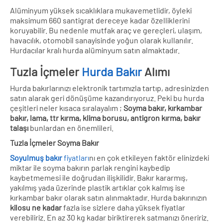
Alüminyum yüksek sıcaklıklara mukavemetlidir, öyleki
maksimum 660 santigrat dereceye kadar özelliklerini
koruyabilir. Bu nedenle mutfak araç ve gereçleri, ulaşım,
havacılık, otomobil sanayisinde yoğun olarak kullanılır.
Hurdacılar kralı hurda alüminyum satın almaktadır.
Tuzla İçmeler
Hurda Bakır
Alımı
Hurda bakırlarınızı elektronik tartımızla tartıp, adresinizden
satın alarak geri dönüşüme kazandırıyoruz. Peki bu hurda
çeşitleri neler kısaca sıralayalım ;
Soyma bakır, kırkambar
bakır, lama, ttr kırma, klima borusu, antigron kırma, bakır
talaşı
bunlardan en önemlileri.
Tuzla İçmeler Soyma Bakır
Soyulmuş bakır
fiyatları
nı en çok etkileyen faktör elinizdeki
miktar ile soyma bakırın parlak rengini kaybedip
kaybetmemesi ile doğrudan ilişkilidir. Bakır kararmış,
yakılmış yada üzerinde plastik artıklar çok kalmış ise
kırkambar bakır olarak satın alınmaktadır. Hurda bakırınızın
kilosu ne kadar
fazla ise sizlere daha yüksek fiyatlar
verebiliriz. En az 30 kg kadar biriktirerek satmanızı öneririz.