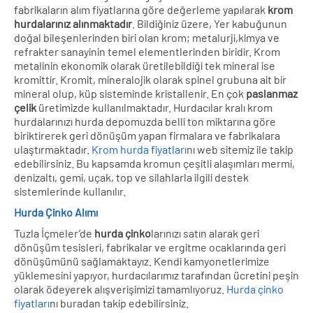
fabrikaların alım fiyatlarına göre değerleme yapılarak
krom
hurdalarınız alınmaktadır
. Bildiğiniz üzere, Yer kabuğunun
doğal bileşenlerinden biri olan krom; metalurji,kimya ve
refrakter sanayinin temel elementlerinden biridir. Krom
metalinin ekonomik olarak üretilebildiği tek mineral ise
kromittir. Kromit, mineralojik olarak spinel grubuna ait bir
mineral olup, küp sisteminde kristallenir. En çok
paslanmaz
çelik
üretimizde kullanılmaktadır. Hurdacılar kralı krom
hurdalarınızı hurda depomuzda belli ton miktarına göre
biriktirerek geri dönüşüm yapan firmalara ve fabrikalara
ulaştırmaktadır.
Krom hurda fiyatları
nı web sitemiz ile takip
edebilirsiniz. Bu kapsamda kromun çeşitli alaşımları mermi,
denizaltı, gemi, uçak, top ve silahlarla ilgili destek
sistemlerinde kullanılır.
Hurda Çinko Alımı
Tuzla İçmeler’de
hurda çinko
larınızı satın alarak geri
dönüşüm tesisleri, fabrikalar ve ergitme ocaklarında geri
dönüşümünü sağlamaktayız. Kendi kamyonetlerimize
yüklemesini yapıyor, hurdacılarımız tarafından ücretini peşin
olarak ödeyerek alışverişimizi tamamlıyoruz.
Hurda çinko
fiyatları
nı buradan takip edebilirsiniz.