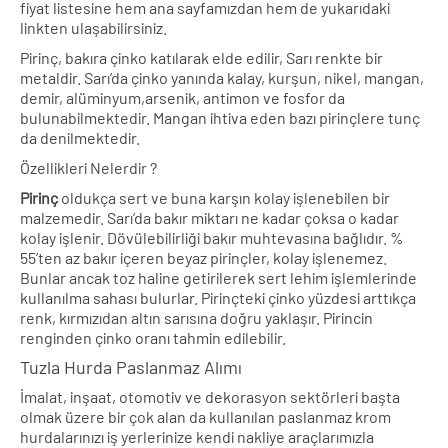
fiyat listesine hem ana sayfamızdan hem de yukarıdaki
linkten ulaşabilirsiniz.
Pirinç, bakıra çinko katılarak elde edilir, Sarı renkte bir
metaldir. Sarı’da çinko yanında kalay, kurşun, nikel, mangan,
demir, alüminyum,arsenik, antimon ve fosfor da
bulunabilmektedir. Mangan ihtiva eden bazı pirinçlere tunç
da denilmektedir.
Özellikleri Nelerdir ?
Pirinç
oldukça sert ve buna karşın kolay işlenebilen bir
malzemedir. Sarı’da bakır miktarı ne kadar çoksa o kadar
kolay işlenir. Dövülebilirliği bakır muhtevasına bağlıdır. %
55’ten az bakır içeren beyaz pirinçler, kolay işlenemez.
Bunlar ancak toz haline getirilerek sert lehim işlemlerinde
kullanılma sahası bulurlar. Pirinçteki çinko yüzdesi arttıkça
renk, kırmızıdan altın sarısına doğru yaklaşır. Pirincin
renginden çinko oranı tahmin edilebilir.
Tuzla Hurda Paslanmaz Alımı
İmalat, inşaat, otomotiv ve dekorasyon sektörleri başta
olmak üzere bir çok alan da kullanılan paslanmaz krom
hurdalarınızı iş yerlerinize kendi nakliye araçlarımızla