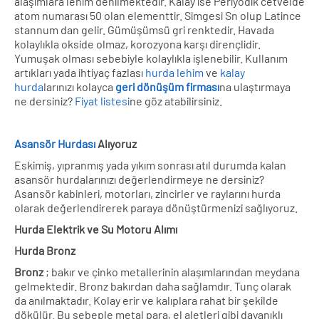
alaşımlara lehim denilmektedir. Kalay ise Periyodik cetvelde
atom numarası 50 olan elementtir. Simgesi Sn olup Latince
stannum dan gelir. Gümüşümsü gri renktedir. Havada
kolaylıkla okside olmaz, korozyona karşı dirençlidir.
Yumuşak olması sebebiyle kolaylıkla işlenebilir. Kullanım
artıkları yada ihtiyaç fazlası
hurda lehim
ve
kalay
hurda
larınızı kolayca
geri dönüşüm firması
na ulaştırmaya
ne dersiniz?
Fiyat listesi
ne göz atabilirsiniz.
Asansör Hurdası
Alıyoruz
Eskimiş, yıpranmış yada yıkım sonrası atıl durumda kalan
asansör hurdalarınızı değerlendirmeye ne dersiniz?
Asansör kabinleri, motorları, zincirler ve raylarını hurda
olarak değerlendirerek paraya dönüştürmenizi sağlıyoruz.
Hurda Elektrik ve Su Motoru Alımı
Hurda Bronz
Bronz
; bakır ve çinko metallerinin alaşımlarından meydana
gelmektedir. Bronz bakırdan daha sağlamdır. Tunç olarak
da anılmaktadır. Kolay erir ve kalıplara rahat bir şekilde
dökülür. Bu sebeple metal para, el aletleri gibi dayanıklı