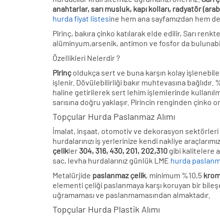
anahtarlar, sarı musluk, kapı kolları, radyatör (arab
hurda fiyat listesi
ne hem ana sayfamızdan hem de yu
Pirinç, bakıra çinko katılarak elde edilir, Sarı renk
alüminyum,arsenik, antimon ve fosfor da bulunabil
Özellikleri Nelerdir ?
Pirinç
oldukça sert ve buna karşın kolay işlenebilen
işlenir. Dövülebilirliği bakır muhtevasına bağlıdır.
haline getirilerek sert lehim işlemlerinde kullanılm
sarısına doğru yaklaşır. Pirincin renginden çinko or
Topçular Hurda Paslanmaz Alımı
İmalat, inşaat, otomotiv ve dekorasyon sektörleri
hurdalarınızı iş yerlerinize kendi nakliye araçlarım
çelik
ler
304, 316, 430, 201, 202,310
gibi kalitelere 
sac, levha hurdalarınız günlük LME
hurda paslanmaz
Metalürjide
paslanmaz çelik
, minimum %10,5
kro
elementi çeliği paslanmaya karşı koruyan bir bileşe
uğramaması ve paslanmamasından almaktadır.
Topçular Hurda Plastik Alımı