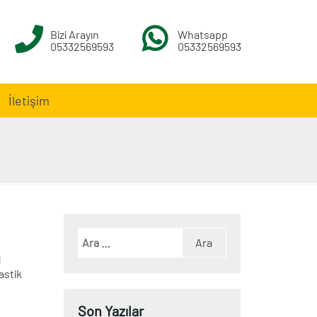
Bizi Arayın
Whatsapp
05332569593
05332569593
İletişim
i
astik
Son Yazılar