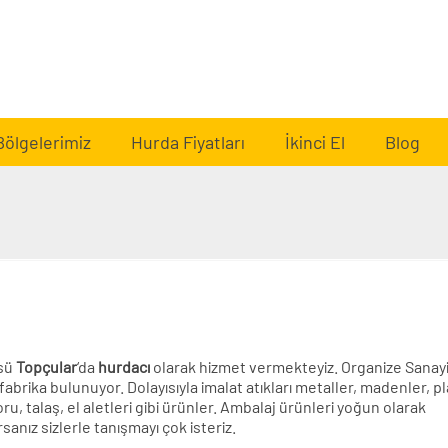
Bölgelerimiz
Hurda Fiyatları
İkinci El
Blog
ssü
Topçular
‘da
hurdacı
olarak hizmet vermekteyiz. Organize Sanay
abrika bulunuyor. Dolayısıyla imalat atıkları metaller, madenler, pl
ru, talaş, el aletleri gibi ürünler. Ambalaj ürünleri yoğun olarak
sanız sizlerle tanışmayı çok isteriz.