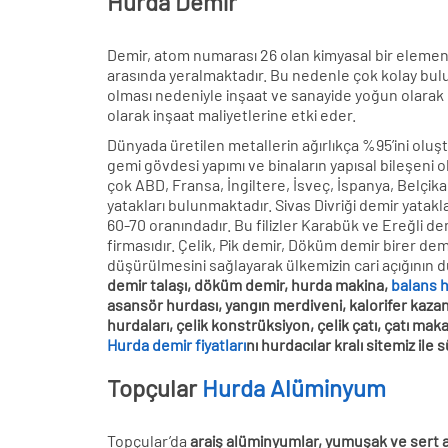
Hurda Demir
Demir, atom numarası 26 olan kimyasal bir element
arasında yeralmaktadır. Bu nedenle çok kolay bulu
olması nedeniyle inşaat ve sanayide yoğun olarak ku
olarak inşaat maliyetlerine etki eder.
Dünyada üretilen metallerin ağırlıkça %95’ini oluş
gemi gövdesi yapımı ve binaların yapısal bileşeni
çok ABD, Fransa, İngiltere, İsveç, İspanya, Belçik
yatakları bulunmaktadır. Sivas Divriği demir yatak
60-70 oranındadır. Bu filizler Karabük ve Ereğli de
firmasıdır. Çelik, Pik demir, Döküm demir birer demi
düşürülmesini sağlayarak ülkemizin cari açığının 
demir talaşı, döküm demir, hurda makina,
balans 
asansör hurdası, yangın merdiveni, kalorifer kazanı
hurdaları, çelik konstrüksiyon, çelik çatı, çatı mak
Hurda demir fiyatları
nı hurdacılar kralı sitemiz ile s
Topçular
Hurda Alüminyum
Topçular’da
araiş alüminyumlar, yumuşak ve sert 