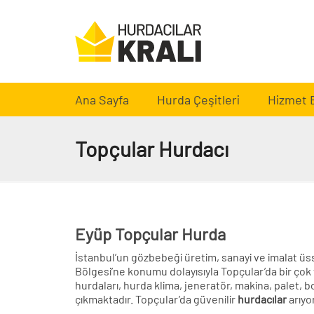
Ana Sayfa
Hurda Çeşitleri
Hizmet 
Topçular Hurdacı
Eyüp Topçular Hurda
İstanbul’un gözbebeği üretim, sanayi ve imalat ü
Bölgesi’ne konumu dolayısıyla Topçular’da bir çok f
hurdaları, hurda klima, jeneratör, makina, palet, bo
çıkmaktadır. Topçular’da güvenilir
hurdacılar
arıyor