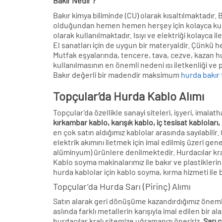
Bakır Nedir ?
Bakır kimya biliminde (CU) olarak kısaltılmaktadır. 
olduğundan hemen hemen herşey için kolayca kullan
olarak kullanılmaktadır. Isıyı ve elektriği kolayca 
El sanatları için de uygun bir materyaldir. Çünkü hem 
Mutfak eşyalarında, tencere, tava, cezve, kazan hur
kullanılmasının en önemli nedeni ısı iletkenliği ve
Bakır değerli bir madendir maksimum
hurda bakır f
Topçular’da Hurda Kablo Alımı
Topçular’da özellikle sanayi siteleri, işyeri, imala
kırkambar kablo, karışık kablo, iç tesisat kabloları
en çok satın aldığımız kablolar arasında sayılabilir
elektrik akımını iletmek için imal edilmiş üzeri gen
alüminyum) ürünlere denilmektedir. Hurdacılar kra
Kablo soyma makinalarımız ile bakır ve plastiklerini
hurda kablolar için kablo soyma, kırma hizmeti ile bir
Topçular’da Hurda Sarı (Pirinç) Alımı
Satın alarak geri dönüşüme kazandırdığımız öneml
aslında farklı metallerin karışıyla imal edilen bir al
hurdacılar kralı sitemize uğramanızı öneririz.
Sarı ç