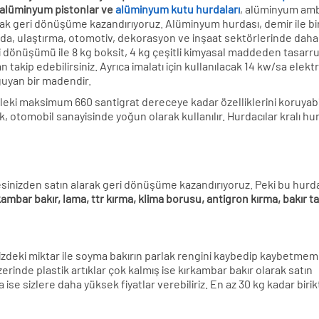
, alüminyum pistonlar ve
alüminyum kutu hurdaları
, alüminyum amb
rak geri dönüşüme kazandırıyoruz. Alüminyum hurdası, demir ile bir
da, ulaştırma, otomotiv, dekorasyon ve inşaat sektörlerinde dah
 dönüşümü ile 8 kg boksit, 4 kg çeşitli kimyasal maddeden tasarruf 
takip edebilirsiniz. Ayrıca imalatı için kullanılacak 14 kw/sa elektr
ğuyan bir madendir.
eki maksimum 660 santigrat dereceye kadar özelliklerini koruyabil
, otomobil sanayisinde yoğun olarak kullanılır. Hurdacılar kralı hu
dresinizden satın alarak geri dönüşüme kazandırıyoruz. Peki bu hurd
ambar bakır, lama, ttr kırma, klima borusu, antigron kırma, bakır ta
nizdeki miktar ile soyma bakırın parlak rengini kaybedip kaybetmeme
üzerinde plastik artıklar çok kalmış ise kırkambar bakır olarak satın
a ise sizlere daha yüksek fiyatlar verebiliriz. En az 30 kg kadar biri