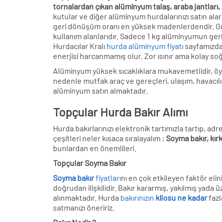
tornalardan çıkan alüminyum talaş, araba jantları
kutular ve diğer alüminyum hurdalarınızı satın ala
geri dönüşüm oranı en yüksek madenlerdendir. Gı
kullanım alanlarıdır. Sadece 1 kg alüminyumun geri
Hurdacılar Kralı
hurda alüminyum fiyatı
sayfamızdan 
enerjisi harcanmamış olur. Zor ısınır ama kolay so
Alüminyum yüksek sıcaklıklara mukavemetlidir, öyl
nedenle mutfak araç ve gereçleri, ulaşım, havacılık
alüminyum satın almaktadır.
Topçular Hurda Bakır Alımı
Hurda bakırlarınızı elektronik tartımızla tartıp, a
çeşitleri neler kısaca sıralayalım ;
Soyma bakır, kırk
bunlardan en önemlileri.
Topçular Soyma Bakır
Soyma bakır
fiyatları
nı en çok etkileyen faktör eli
doğrudan ilişkilidir. Bakır kararmış, yakılmış yada 
alınmaktadır. Hurda
bakırınızın
kilosu ne kadar
fazl
satmanızı öneririz.