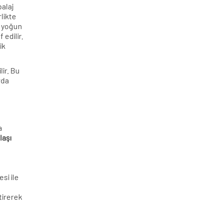
alaj
likte
a yoğun
edilir.
ik
ir. Bu
rda
a
laşı
si ile
ktirerek