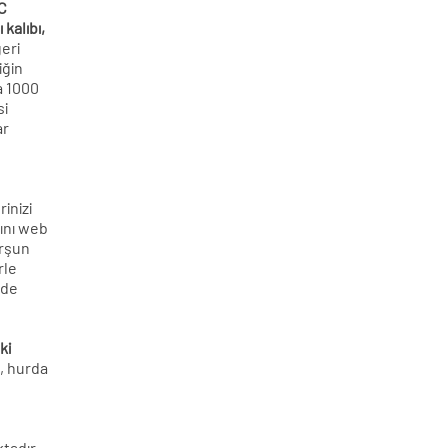
VC
 kalıbı,
geri
iğin
a 1000
si
ar
rinizi
ını web
urşun
rle
nde
ki
ü, hurda
tadır.