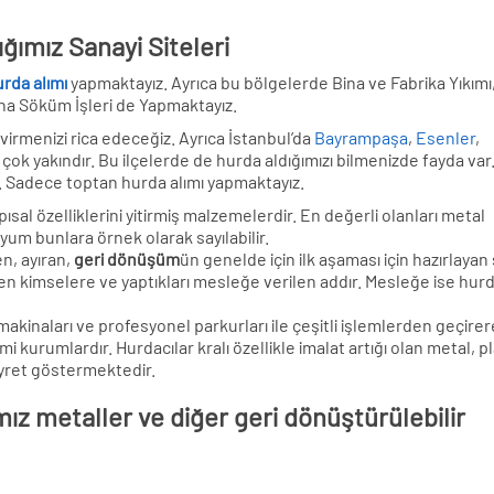
ğımız Sanayi Siteleri
rda alımı
yapmaktayız. Ayrıca bu bölgelerde Bina ve Fabrika Yıkımı
na Söküm İşleri de Yapmaktayız.
virmenizi rica edeceğiz. Ayrıca İstanbul’da
Bayrampaşa
,
Esenler
,
çok yakındır. Bu ilçelerde de hurda aldığımızı bilmenizde fayda var
. Sadece toptan hurda alımı yapmaktayız.
al özelliklerini yitirmiş malzemelerdir. En değerli olanları metal
nyum bunlara örnek olarak sayılabilir.
en, ayıran,
geri dönüşüm
ün genelde için ilk aşaması için hazırlayan
en kimselere ve yaptıkları mesleğe verilen addır. Mesleğe ise hurd
kinaları ve profesyonel parkurları ile çeşitli işlemlerden geçire
kurumlardır. Hurdacılar kralı özellikle imalat artığı olan metal, pl
ayret göstermektedir.
mız metaller ve diğer geri dönüştürülebilir