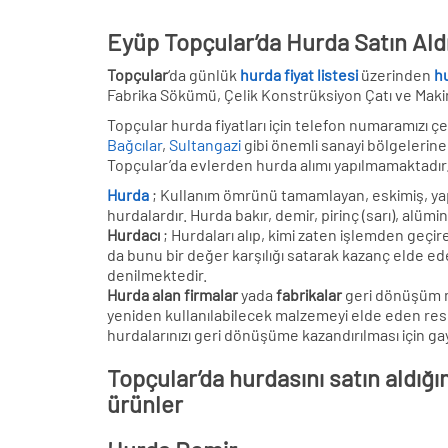
Eyüp Topçular’da Hurda Satın Aldı
Topçular
‘da günlük
hurda fiyat listesi
üzerinden
hu
Fabrika Sökümü, Çelik Konstrüksiyon Çatı ve Maki
Topçular hurda fiyatları için telefon numaramızı çe
Bağcılar
,
Sultangazi
gibi önemli sanayi bölgelerine 
Topçular’da evlerden hurda alımı yapılmamaktadır
Hurda
; Kullanım ömrünü tamamlayan, eskimiş, yapıs
hurdalardır. Hurda bakır, demir, pirinç (sarı), alümi
Hurdacı
; Hurdaları alıp, kimi zaten işlemden geçir
da bunu bir değer karşılığı satarak kazanç elde ed
denilmektedir.
Hurda alan firmalar
yada
fabrikalar
geri dönüşüm ma
yeniden kullanılabilecek malzemeyi elde eden resmi 
hurdalarınızı geri dönüşüme kazandırılması için g
Topçular’da hurdasını satın aldığı
ürünler