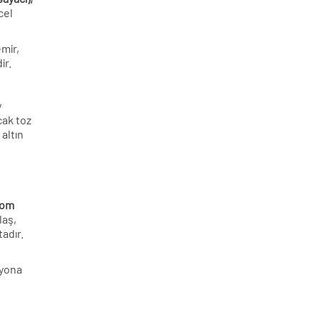
cel
emir,
ir.
y
cak toz
 altın
rom
laş,
adır.
zyona