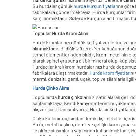
Bu hurdalar günlük
hurda kurşun fiyatları
na göre 
fabrikalara göndermekteyiz. Hurda kurşunlar firman
karşılanmaktadır. Sizlerde kurşun alan firmalar, h
Topçular Hurda Krom Alımı
Hurda kromlarınızı günlük kg fiyat verilerine ve an
alınmaktadır
. Bildiğiniz üzere, Yer kabuğunun doğa
temel elementlerinden biridir. Krom metalinin ekon
olarak spinel grubuna ait bir mineral olup, küp sis
Hurdacılar kralı krom hurdalarınızı hurda depomuz
fabrikalara ulaştırmaktadır.
Hurda krom fiyatları
nı
mermi, denizaltı, gemi, uçak, top ve silahlarla ilgil
Hurda Çinko Alımı
Topçular’da
hurda çinko
larınızı satın alarak geri
sağlamaktayız. Kendi kamyonetlerimize yüklemesini
alışverişimizi tamamlıyoruz. Hurda çinko fiyatlarını
Çinko kullanım açısından demir dışı metaller içer
Bu üç metal başlıca, demir ve çeliğin korozyona ka
ile pirinç alaşımların yapımında kullanılmaktadır.