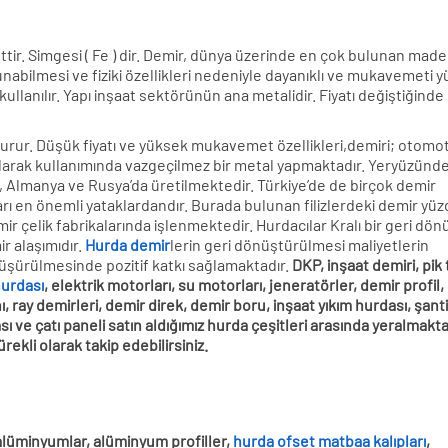
tir. Simgesi ( Fe ) dir. Demir, dünya üzerinde en çok bulunan made
nabilmesi ve fiziki özellikleri nedeniyle dayanıklı ve mukavemeti 
llanılır. Yapı inşaat sektörünün ana metalidir. Fiyatı değiştiğinde
turur. Düşük fiyatı ve yüksek mukavemet özellikleri,demiri; otomot
 olarak kullanımında vazgeçilmez bir metal yapmaktadır. Yeryüzünd
a, Almanya ve Rusya’da üretilmektedir. Türkiye’de de birçok demir
ları en önemli yataklardandır. Burada bulunan filizlerdeki demir yü
mir çelik fabrikalarında işlenmektedir. Hurdacılar Kralı bir geri dö
r alaşımıdır.
Hurda demir
lerin geri dönüştürülmesi maliyetlerin
düşürülmesinde pozitif katkı sağlamaktadır.
DKP, inşaat demiri, pik 
hurdası
, elektrik motorları, su motorları, jeneratörler, demir profil,
, ray demirleri, demir direk, demir boru, inşaat yıkım hurdası, şant
ası ve çatı paneli satın aldığımız hurda çeşitleri arasında yeralmakta
ürekli olarak takip edebilirsiniz.
alüminyumlar, alüminyum profiller,
hurda ofset matbaa kalıpları
,