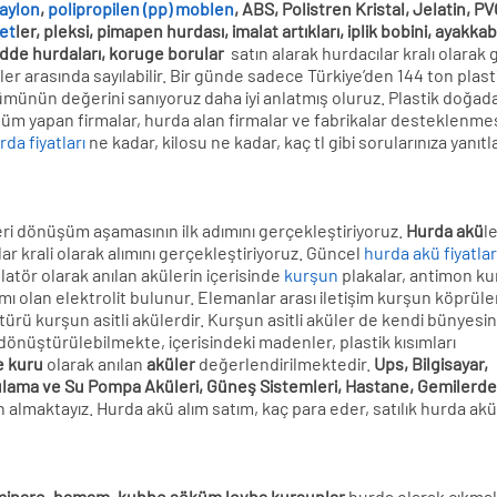
aylon
,
polipropilen (pp) moblen
, ABS, Polistren Kristal, Jelatin, P
let
ler, pleksi, pimapen hurdası, imalat artıkları, iplik bobini, ayakkabı
dde hurdaları, koruge borular
satın alarak hurdacılar kralı olarak 
rasında sayılabilir. Bir günde sadece Türkiye’den 144 ton plast
ümünün değerini sanıyoruz daha iyi anlatmış oluruz. Plastik doğad
üm yapan firmalar, hurda alan firmalar ve fabrikalar desteklenme
rda fiyatları
ne kadar, kilosu ne kadar, kaç tl gibi sorularınıza yanıtl
geri dönüşüm aşamasının ilk adımını gerçekleştiriyoruz.
Hurda akü
le
ar krali olarak alımını gerçekleştiriyoruz. Güncel
hurda akü fiyatlar
latör olarak anılan akülerin içerisinde
kurşun
plakalar, antimon k
ışımı olan elektrolit bulunur. Elemanlar arası iletişim kurşun köprüle
ürü kurşun asitli akülerdir. Kurşun asitli aküler de kendi bünyesi
i dönüştürülebilmekte, içerisindeki madenler, plastik kısımları
e kuru
olarak anılan
aküler
değerlendirilmektedir.
Ups, Bilgisayar,
 Sulama ve Su Pompa Aküleri, Güneş Sistemleri, Hastane, Gemilerde
ın almaktayız. Hurda akü alım satım, kaç para eder, satılık hurda ak
minare, hamam, kubbe söküm levha kurşunlar
hurda olarak çıkmak