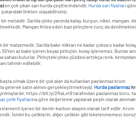
a)
en çok çıkan sarı hurda çeşitlerindendir.
Hurda sarı fiyatları
gün
karıdaki linkten ulaşabilirsiniz.
te bir metaldir. Sarı’da çinko yanında kalay, kurşun, nikel, mangan, d
mektedir. Mangan ihtiva eden bazı pirinçlere tunç da denilmekted
 bir malzemedir. Sarı’da bakır miktarı ne kadar çoksa o kadar kola
 % 55’ten az bakır içeren beyaz pirinçler, kolay işlenemez. Bunlar an
a sahası bulurlar. Pirinçteki çinko yüzdesi arttıkça renk, kırmızıdan
anı tahmin edilebilir.
 başta olmak üzere bir çok alan da kullanılan paslanmaz krom
ızla gelerek satın alımını gerçekleştirmekteyiz.
Hurda paslanmaz
k
ayrılmışlardır. https://bit.ly/2RaLvt9 tarafından paslanmaz boru, ta
 çelik fiyatları
na göre değerleme yapılarak peşin olarak alınmakt
m
elementi içeren bir demir-karbon alaşımı olarak tarif edilir. Krom
ndir. İsmini bu çeliklerin, diğer çelikler gibi lekelenmemesi, koro