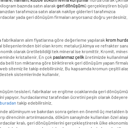
kilogram bazında satın alarak
geri dönüşüm
ü gerçekleştiren büyü
ızdan tarafımızca satın alarak nakliye giderleri tarafımızca
urdacılar yada geri dönüşüm firmaları arıyorsanız doğru yerdesiniz.
a fabrikaların alım fiyatlarına göre değerleme yapılarak
krom hurdal
l bileşenlerinden biri olan krom; metalurji,kimya ve refrakter san
omik olarak üretilebildiği tek mineral ise kromittir. Kromit, miner
teminde kristallenir. En çok
paslanmaz çelik
üretimizde kullanılmak
da belli ton miktarına göre biriktirerek geri dönüşüm yapan firmal
 web sitemiz ile takip edebilirsiniz. Bu kapsamda kromun çeşitli ala
i destek sistemlerinde kullanılır.
 dönüşüm tesisleri, fabrikalar ve ergitme ocaklarında geri dönüşüm
 yapıyor, hurdacılarımız tarafından ücretini peşin olarak ödeyer
buradan
takip edebilirsiniz.
isinde alüminyum ve bakırdan sonra gelen en önemli üç metalden bir
rşı direncinin artırılmasında, döküm sanayinde kullanılan özel alaş
 Hurdacılar kralı, geri dönüşümlerini gerçekleştirerek ülke ekonomi