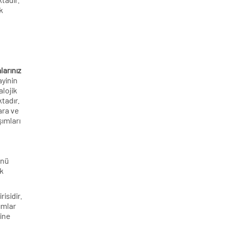
k
arınız
ayinin
alojik
tadır.
ara ve
şımları
ünü
ek
isidir.
ımlar
sine