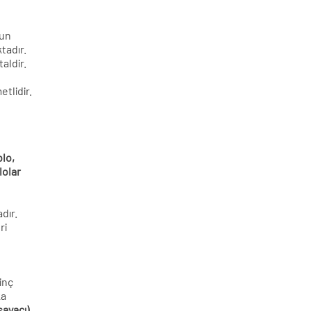
ğun
tadır.
taldir.
tlidir.
lo,
lolar
,
dır.
ri
rinç
ka
sayacı),