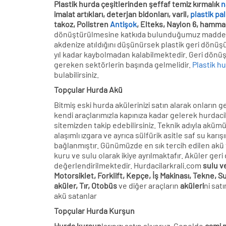
Plastik hurda çeşitlerinden şeffaf temiz kırmalık
n
imalat artıkları, deterjan bidonları, varil,
plastik pa
takoz, Polistren
Antişok
, Elteks, Naylon 6, hamma
dönüştürülmesine katkıda bulunduğumuz maddeler a
akdenize atıldığını düşünürsek plastik geri dönüş
yıl kadar kaybolmadan kalabilmektedir. Geri dönüş
gereken sektörlerin başında gelmelidir.
Plastik hu
bulabilirsiniz.
Topçular Hurda Akü
Bitmiş eski hurda akülerinizi satın alarak onların 
kendi araçlarımızla kapınıza kadar gelerek hurdacil
sitemizden takip edebilirsiniz. Teknik adıyla akümü
alaşımlı ızgara ve ayrıca sülfürik asitle saf su kar
bağlanmıştır. Günümüzde en sık tercih edilen akü t
kuru ve sulu olarak ikiye ayrılmaktafır. Aküler ger
değerlendirilmektedir. Hurdacilarkrali.com
sulu v
Motorsiklet, Forklift, Kepçe, İş Makinası, Tekne,
aküler, Tır, Otobüs
ve diğer araçların
aküleri
ni sat
akü satanlar
Topçular Hurda Kurşun
Hurda kurşun
larınızı satın alıyoruz. Genelde
cami 