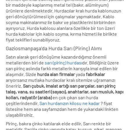
bir maddeyle kaplanmış metal tel (bakır, alüminyum)
ürünlere denilmektedir. Hurdacılar kralı hurda kablonuzun
geri dönüştürülmesi için çalışmalar yapmaktadır. Kablo
soyma makinalarımız ile bakır ve plastiklerini birbirinden
ayırıyoruz. Hurda kablosu alanlara özellikle bir ton üzeri
hurda kablolar için kablo soyma, kırma hizmeti ile birlikte
fiyat teklifleri sunabiliyoruz.
Gaziosmanpaşa’da Hurda Sarı (Pirinç) Alımı
Satın alarak geri dönüşüme kazandırdığımız önemli
metallerden biri de
sarı (pirinç) hurdası
dır. Bildiğiniz üzere
sarı pirinç aslında farklı metallerin karışıyla imal edilen bir
alaşımdır. Sizde
hurda alan firmalar
yada
fabrikalar
arıyorsanız mutlaka hurdacılar kralı sitemize uğramanızı
öneririz.
Sarı çubuk, imalat artığı sarı parçalar, sarı pirinç
talaş, vana, su saatleri (sayacı), anahtarlar, sarı musluk, kapı
kolları, radyatör (araba)
en çok çıkan sarı hurda
çeşitlerindendir.
Sarı hurdanızın kilosu ne kadar
? fiyat
listesine hem ana sayfamızdan hem de yukarıdaki linkten
ulaşabilirsiniz.
Pirinç, bakıra çinko katılarak elde edilir, Sarı renkte bir
metaldir. Sarı’da çinko yanında kalay, kurşun, nikel, mangan,