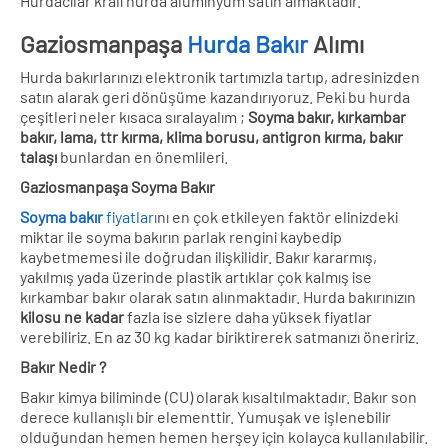
Hurdacılar kralı hurda alüminyum satın almaktadır.
Gaziosmanpaşa
Hurda Bakır
Alımı
Hurda bakırlarınızı elektronik tartımızla tartıp, adresinizden
satın alarak geri dönüşüme kazandırıyoruz. Peki bu hurda
çeşitleri neler kısaca sıralayalım ;
Soyma bakır, kırkambar
bakır, lama, ttr kırma, klima borusu, antigron kırma, bakır
talaşı
bunlardan en önemlileri.
Gaziosmanpaşa Soyma Bakır
Soyma bakır
fiyatları
nı en çok etkileyen faktör elinizdeki
miktar ile soyma bakırın parlak rengini kaybedip
kaybetmemesi ile doğrudan ilişkilidir. Bakır kararmış,
yakılmış yada üzerinde plastik artıklar çok kalmış ise
kırkambar bakır olarak satın alınmaktadır. Hurda bakırınızın
kilosu ne kadar
fazla ise sizlere daha yüksek fiyatlar
verebiliriz. En az 30 kg kadar biriktirerek satmanızı öneririz.
Bakır Nedir ?
Bakır kimya biliminde (CU) olarak kısaltılmaktadır. Bakır son
derece kullanışlı bir elementtir. Yumuşak ve işlenebilir
olduğundan hemen hemen herşey için kolayca kullanılabilir.