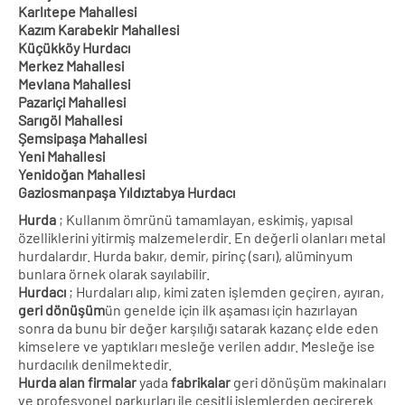
Karlıtepe Mahallesi
Kazım Karabekir Mahallesi
Küçükköy Hurdacı
Merkez Mahallesi
Mevlana Mahallesi
Pazariçi Mahallesi
Sarıgöl Mahallesi
Şemsipaşa Mahallesi
Yeni Mahallesi
Yenidoğan Mahallesi
Gaziosmanpaşa Yıldıztabya Hurdacı
Hurda
; Kullanım ömrünü tamamlayan, eskimiş, yapısal
özelliklerini yitirmiş malzemelerdir. En değerli olanları metal
hurdalardır. Hurda bakır, demir, pirinç (sarı), alüminyum
bunlara örnek olarak sayılabilir.
Hurdacı
; Hurdaları alıp, kimi zaten işlemden geçiren, ayıran,
geri dönüşüm
ün genelde için ilk aşaması için hazırlayan
sonra da bunu bir değer karşılığı satarak kazanç elde eden
kimselere ve yaptıkları mesleğe verilen addır. Mesleğe ise
hurdacılık denilmektedir.
Hurda alan firmalar
yada
fabrikalar
geri dönüşüm makinaları
ve profesyonel parkurları ile çeşitli işlemlerden geçirerek