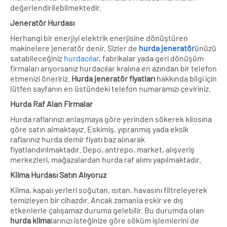
değerlendirilebilmektedir.
Jeneratör Hurdası
Herhangi bir enerjiyi elektrik enerjisine dönüştüren
makinelere jeneratör denir. Sizler de
hurda jeneratör
ünüzü
satabileceğiniz
hurdacılar
, fabrikalar yada geri dönüşüm
firmaları arıyorsanız hurdacılar kralına en azından bir telefon
etmenizi öneririz.
Hurda jeneratör fiyatları
hakkında bilgi için
lütfen sayfanın en üstündeki telefon numaramızı çeviriniz.
Hurda Raf Alan Firmalar
Hurda raflarınızı anlaşmaya göre yerinden sökerek kilosına
göre satın almaktayız. Eskimiş, yıpranmış yada eksik
raflarınız hurda demir fiyatı baz alınarak
fiyatlandırılmaktadır. Depo, antrepo, market, alışveriş
merkezleri, mağazalardan hurda raf alımı yapılmaktadır.
Klima Hurdası Satın Alıyoruz
Klima, kapalı yerleri soğutan, ısıtan, havasını filtreleyerek
temizleyen bir cihazdır. Ancak zamanla eskir ve dış
etkenlerle çalışamaz duruma gelebilir. Bu durumda olan
hurda klima
larınızı isteğinize göre söküm işlemlerini de