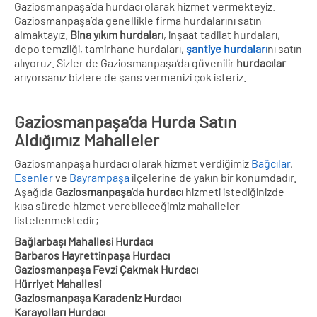
Gaziosmanpaşa’da hurdacı olarak hizmet vermekteyiz.
Gaziosmanpaşa’da genellikle firma hurdalarını satın
almaktayız.
Bina yıkım hurdaları
, inşaat tadilat hurdaları,
depo temzliği, tamirhane hurdaları,
şantiye hurdaları
nı satın
alıyoruz. Sizler de Gaziosmanpaşa’da güvenilir
hurdacılar
arıyorsanız bizlere de şans vermenizi çok isteriz.
Gaziosmanpaşa’da Hurda Satın
Aldığımız Mahalleler
Gaziosmanpaşa hurdacı olarak hizmet verdiğimiz
Bağcılar
,
Esenler
ve
Bayrampaşa
ilçelerine de yakın bir konumdadır.
Aşağıda
Gaziosmanpaşa
‘da
hurdacı
hizmeti istediğinizde
kısa sürede hizmet verebileceğimiz mahalleler
listelenmektedir;
Bağlarbaşı Mahallesi Hurdacı
Barbaros Hayrettinpaşa Hurdacı
Gaziosmanpaşa Fevzi Çakmak Hurdacı
Hürriyet Mahallesi
Gaziosmanpaşa Karadeniz Hurdacı
Karayolları Hurdacı