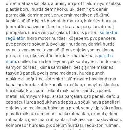
ofset matbaa kalıpları, alüminyum profil, alüminyum talaşı,
plastik boru, hurda demir korkuluk, demir çit, demir
parmaklık, demir merdiven, demir merdiven sökümü
kesimi, söküm işleri, buzdolabı motoru, kalorifer borusu,
jeneratör, şanzıman, fan, hurda araba parçaları, drenaj
pompaları, hurda vinç parçaları, hidrolik piston,
kollektör
,
regülatör
, hidro motor hurdası, köşebent, pvc pencere,
pvc pencere sökümü, pvc kapı, hurda ray demiri, hurda
asma tavan, asma tavan sökümü, enjeksiyon makinası,
pres, torna, ekskavatör, hurda kırma makinası,
parafin
mum
, chiller, hurda konteyner, yük konteyneri, tır dorsesi,
kamyon dorsesi, klima santralleri, pet şişirme makinesi,
taşyünü paneli, pvc işleme makinesi, hurda punch
makinesi, soğutma sistemleri, alüminyum havalandırma
kanalları, hurda kablo kanalları matkap, sanayi makinaları,
hurdacilarkrali.com, tekstil makinaları, sandviç panel,
metal, alüminyum kapı, araba parçaları, çatı paneli, defolu
çatı sacı, Hurda soğuk hava deposu, soğuk hava panelleri,
enjeksiyon makinası, balyalama presi, sanayi tipi yük rafları,
plastik makina rulmanları, baskı rulmanları, granul çekme
rulmanları, şanzıman rulmanları, baklava sac, baklavalı sac,
kompresör hurdası, pik döküm hurdası, redüktör, rulman,