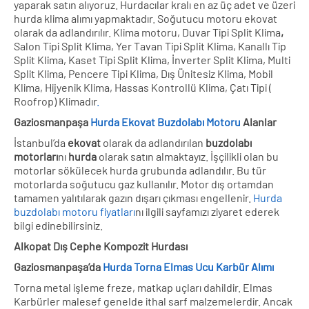
yaparak satın alıyoruz. Hurdacılar kralı en az üç adet ve üzeri
hurda klima alımı yapmaktadır. Soğutucu motoru ekovat
olarak da adlandırılır. Klima motoru, Duvar Tipi Split Klima
,
Salon Tipi Split Klima, Yer Tavan Tipi Split Klima, Kanallı Tip
Split Klima, Kaset Tipi Split Klima, İnverter Split Klima, Multi
Split Klima, Pencere Tipi Klima, Dış Ünitesiz Klima, Mobil
Klima, Hijyenik Klima, Hassas Kontrollü Klima, Çatı Tipi (
Roofrop) Klimadır
.
Gaziosmanpaşa
Hurda Ekovat Buzdolabı Motoru
Alanlar
İstanbul’da
ekovat
olarak da adlandırılan
buzdolabı
motorları
nı
hurda
olarak satın almaktayız. İşçilikli olan bu
motorlar sökülecek hurda grubunda adlandılır. Bu tür
motorlarda soğutucu gaz kullanılır. Motor dış ortamdan
tamamen yalıtılarak gazın dışarı çıkması engellenir.
Hurda
buzdolabı motoru fiyatları
nı ilgili sayfamızı ziyaret ederek
bilgi edinebilirsiniz.
Alkopat Dış Cephe Kompozit Hurdası
Gaziosmanpaşa’da
Hurda Torna Elmas Ucu Karbür Alımı
Torna metal işleme freze, matkap uçları dahildir. Elmas
Karbürler malesef genelde ithal sarf malzemelerdir. Ancak