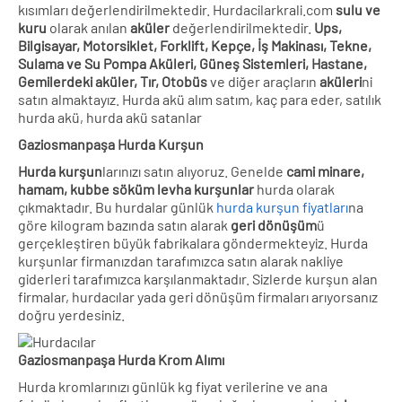
kısımları değerlendirilmektedir. Hurdacilarkrali.com
sulu ve
kuru
olarak anılan
aküler
değerlendirilmektedir.
Ups,
Bilgisayar, Motorsiklet, Forklift, Kepçe, İş Makinası, Tekne,
Sulama ve Su Pompa Aküleri, Güneş Sistemleri, Hastane,
Gemilerdeki aküler, Tır, Otobüs
ve diğer araçların
aküleri
ni
satın almaktayız. Hurda akü alım satım, kaç para eder, satılık
hurda akü, hurda akü satanlar
Gaziosmanpaşa Hurda Kurşun
Hurda kurşun
larınızı satın alıyoruz. Genelde
cami minare,
hamam, kubbe söküm levha kurşunlar
hurda olarak
çıkmaktadır. Bu hurdalar günlük
hurda kurşun fiyatları
na
göre kilogram bazında satın alarak
geri dönüşüm
ü
gerçekleştiren büyük fabrikalara göndermekteyiz. Hurda
kurşunlar firmanızdan tarafımızca satın alarak nakliye
giderleri tarafımızca karşılanmaktadır. Sizlerde kurşun alan
firmalar, hurdacılar yada geri dönüşüm firmaları arıyorsanız
doğru yerdesiniz.
Gaziosmanpaşa Hurda Krom Alımı
Hurda kromlarınızı günlük kg fiyat verilerine ve ana