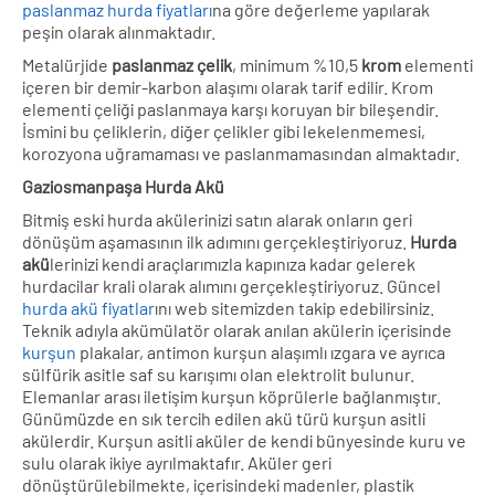
paslanmaz hurda fiyatları
na göre değerleme yapılarak
peşin olarak alınmaktadır.
Metalürjide
paslanmaz çelik
, minimum %10,5
krom
elementi
içeren bir demir-karbon alaşımı olarak tarif edilir. Krom
elementi çeliği paslanmaya karşı koruyan bir bileşendir.
İsmini bu çeliklerin, diğer çelikler gibi lekelenmemesi,
korozyona uğramaması ve paslanmamasından almaktadır.
Gaziosmanpaşa Hurda Akü
Bitmiş eski hurda akülerinizi satın alarak onların geri
dönüşüm aşamasının ilk adımını gerçekleştiriyoruz.
Hurda
akü
lerinizi kendi araçlarımızla kapınıza kadar gelerek
hurdacilar krali olarak alımını gerçekleştiriyoruz. Güncel
hurda akü fiyatlar
ını web sitemizden takip edebilirsiniz.
Teknik adıyla akümülatör olarak anılan akülerin içerisinde
kurşun
plakalar, antimon kurşun alaşımlı ızgara ve ayrıca
sülfürik asitle saf su karışımı olan elektrolit bulunur.
Elemanlar arası iletişim kurşun köprülerle bağlanmıştır.
Günümüzde en sık tercih edilen akü türü kurşun asitli
akülerdir. Kurşun asitli aküler de kendi bünyesinde kuru ve
sulu olarak ikiye ayrılmaktafır. Aküler geri
dönüştürülebilmekte, içerisindeki madenler, plastik