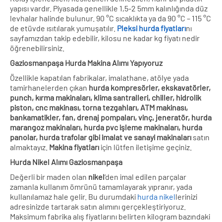
yapısı vardır. Piyasada genellikle 1,5-2 5mm kalınlığında düz
levhalar halinde bulunur. 90 °C sıcaklıkta ya da 90 °C – 115 °C
de etüvde ısıtılarak yumuşatılır.
Pleksi hurda fiyatları
nı
sayfamızdan takip edebilir, kilosu ne kadar kg fiyatı nedir
öğrenebilirsiniz.
Gaziosmanpaşa Hurda Makina Alımı Yapıyoruz
Özellikle kapatılan fabrikalar, imalathane, atölye yada
tamirhanelerden çıkan
hurda kompresörler, ekskavatörler,
punch, kırma makinaları, klima santralleri, chiller, hidrolik
piston, cnc makinası, torna tezgahları, ATM makinası,
bankamatikler, fan, drenaj pompaları, vinç, jeneratör, hurda
marangoz makinaları, hurda pvc işleme makinaları, hurda
panolar, hurda trafolar gibi imalat ve sanayi makinaları
satın
almaktayız.
Makina fiyatları
için lütfen iletişime geçiniz.
Hurda Nikel Alımı Gaziosmanpaşa
Değerli bir maden olan
nikel
‘den imal edilen parçalar
zamanla kullanım ömrünü tamamlayarak yıpranır, yada
kullanılamaz hale gelir. Bu durumdaki
hurda nikel
lerinizi
adresinizde tartarak satın alımını gerçekleştiriyoruz.
Maksimum fabrika alış fiyatlarını belirten kilogram bazındaki