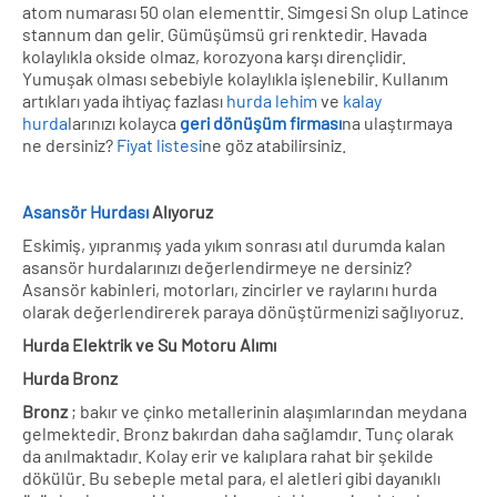
atom numarası 50 olan elementtir. Simgesi Sn olup Latince
stannum dan gelir. Gümüşümsü gri renktedir. Havada
kolaylıkla okside olmaz, korozyona karşı dirençlidir.
Yumuşak olması sebebiyle kolaylıkla işlenebilir. Kullanım
artıkları yada ihtiyaç fazlası
hurda lehim
ve
kalay
hurda
larınızı kolayca
geri dönüşüm firması
na ulaştırmaya
ne dersiniz?
Fiyat listesi
ne göz atabilirsiniz.
Asansör Hurdası
Alıyoruz
Eskimiş, yıpranmış yada yıkım sonrası atıl durumda kalan
asansör hurdalarınızı değerlendirmeye ne dersiniz?
Asansör kabinleri, motorları, zincirler ve raylarını hurda
olarak değerlendirerek paraya dönüştürmenizi sağlıyoruz.
Hurda Elektrik ve Su Motoru Alımı
Hurda Bronz
Bronz
; bakır ve çinko metallerinin alaşımlarından meydana
gelmektedir. Bronz bakırdan daha sağlamdır. Tunç olarak
da anılmaktadır. Kolay erir ve kalıplara rahat bir şekilde
dökülür. Bu sebeple metal para, el aletleri gibi dayanıklı