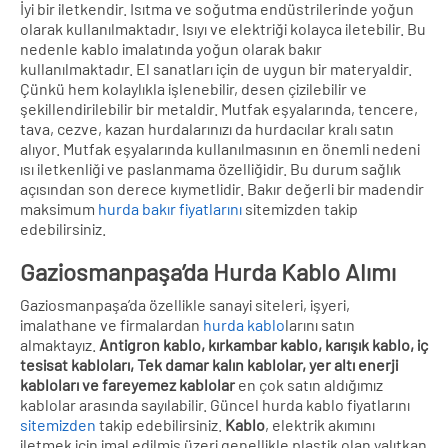
İyi bir iletkendir. Isıtma ve soğutma endüstrilerinde yoğun
olarak kullanılmaktadır. Isıyı ve elektriği kolayca iletebilir. Bu
nedenle kablo imalatında yoğun olarak bakır
kullanılmaktadır. El sanatları için de uygun bir materyaldir.
Çünkü hem kolaylıkla işlenebilir, desen çizilebilir ve
şekillendirilebilir bir metaldir. Mutfak eşyalarında, tencere,
tava, cezve, kazan hurdalarınızı da hurdacılar kralı satın
alıyor. Mutfak eşyalarında kullanılmasının en önemli nedeni
ısı iletkenliği ve paslanmama özelliğidir. Bu durum sağlık
açısından son derece kıymetlidir. Bakır değerli bir madendir
maksimum
hurda bakır fiyatlarını
sitemizden takip
edebilirsiniz.
Gaziosmanpaşa’da Hurda Kablo Alımı
Gaziosmanpaşa’da özellikle sanayi siteleri, işyeri,
imalathane ve firmalardan
hurda kablo
larını satın
almaktayız.
Antigron kablo, kırkambar kablo, karışık kablo, iç
tesisat kabloları, Tek damar kalın kablolar, yer altı enerji
kabloları ve fareyemez kablolar
en çok satın aldığımız
kablolar arasında sayılabilir. Güncel hurda kablo fiyatlarını
sitemizden
takip edebilirsiniz.
Kablo
, elektrik akımını
iletmek için imal edilmiş üzeri genellikle plastik olan yalıtkan