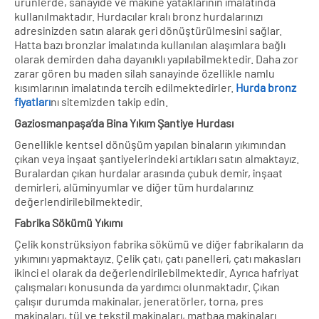
ürünlerde, sanayide ve makine yataklarının imalatında
kullanılmaktadır. Hurdacılar kralı bronz hurdalarınızı
adresinizden satın alarak geri dönüştürülmesini sağlar.
Hatta bazı bronzlar imalatında kullanılan alaşımlara bağlı
olarak demirden daha dayanıklı yapılabilmektedir. Daha zor
zarar gören bu maden silah sanayinde özellikle namlu
kısımlarının imalatında tercih edilmektedirler.
Hurda bronz
fiyatları
nı sitemizden takip edin.
Gaziosmanpaşa’da
Bina Yıkım Şantiye Hurdası
Genellikle kentsel dönüşüm yapılan binaların yıkımından
çıkan veya inşaat şantiyelerindeki artıkları satın almaktayız.
Buralardan çıkan hurdalar arasında çubuk demir, inşaat
demirleri, alüminyumlar ve diğer tüm hurdalarınız
değerlendirilebilmektedir.
Fabrika Sökümü Yıkımı
Çelik konstrüksiyon fabrika sökümü ve diğer fabrikaların da
yıkımını yapmaktayız. Çelik çatı, çatı panelleri, çatı makasları
ikinci el olarak da değerlendirilebilmektedir. Ayrıca hafriyat
çalışmaları konusunda da yardımcı olunmaktadır. Çıkan
çalışır durumda makinalar, jeneratörler, torna, pres
makinaları, tül ve tekstil makinaları, matbaa makinaları