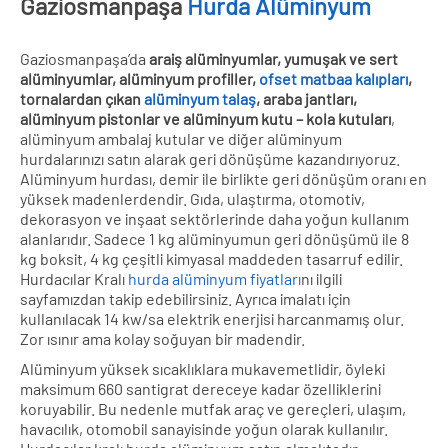
Gaziosmanpaşa
Hurda Alüminyum
Gaziosmanpaşa’da
araiş alüminyumlar, yumuşak ve sert
alüminyumlar, alüminyum profiller,
ofset matbaa kalıpları
,
tornalardan çıkan
alüminyum talaş
, araba jantları,
alüminyum pistonlar ve alüminyum kutu – kola kutuları
,
alüminyum ambalaj kutular ve diğer alüminyum
hurdalarınızı satın alarak geri dönüşüme kazandırıyoruz.
Alüminyum hurdası, demir ile birlikte geri dönüşüm oranı en
yüksek madenlerdendir. Gıda, ulaştırma, otomotiv,
dekorasyon ve inşaat sektörlerinde daha yoğun kullanım
alanlarıdır. Sadece 1 kg alüminyumun geri dönüşümü ile 8
kg boksit, 4 kg çeşitli kimyasal maddeden tasarruf edilir.
Hurdacılar Kralı
hurda alüminyum fiyatları
nı ilgili
sayfamızdan takip edebilirsiniz. Ayrıca imalatı için
kullanılacak 14 kw/sa elektrik enerjisi harcanmamış olur.
Zor ısınır ama kolay soğuyan bir madendir.
Alüminyum yüksek sıcaklıklara mukavemetlidir, öyleki
maksimum 660 santigrat dereceye kadar özelliklerini
koruyabilir. Bu nedenle mutfak araç ve gereçleri, ulaşım,
havacılık, otomobil sanayisinde yoğun olarak kullanılır.