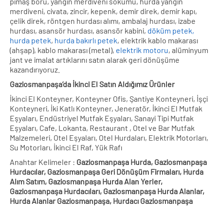
pimaş boru, yangın merdiveni sökümü, hurda yangın
merdiveni, civata, zincir, kepenk, demir direk, demir kapı,
çelik direk, röntgen hurdası alımı, ambalaj hurdası, izabe
hurdası, asansör hurdası, asansör kabini,
döküm petek,
hurda petek
,
hurda bakırlı petek
, elektrik kablo makarası
(ahşap), kablo makarası (metal),
elektrik motoru
, alüminyum
jant ve imalat artıklarını satın alarak geri dönüşüme
kazandırıyoruz.
Gaziosmanpaşa’da İkinci El Satın Aldığımız Ürünler
İkinci El Konteyner, Konteyner Ofis, Şantiye Konteyneri, İşçi
Konteyneri, İki Katlı Konteyner, Jeneratör, İkinci El Mutfak
Eşyaları, Endüstriyel Mutfak Eşyaları, Sanayi Tipi Mutfak
Eşyaları, Cafe, Lokanta, Restaurant , Otel ve Bar Mutfak
Malzemeleri, Otel Eşyaları, Otel Hurdaları, Elektrik Motorları,
Su Motorları, İkinci El Raf, Yük Rafı
Anahtar Kelimeler :
Gaziosmanpaşa Hurda, Gaziosmanpaşa
Hurdacılar, Gaziosmanpaşa Geri Dönüşüm Firmaları, Hurda
Alım Satım, Gaziosmanpaşa Hurda Alan Yerler,
Gaziosmanpaşa Hurdacıları, Gaziosmanpaşa Hurda Alanlar,
Hurda Alanlar Gaziosmanpaşa, Hurdacı Gaziosmanpaşa