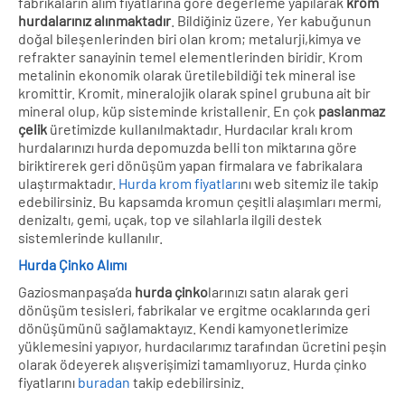
fabrikaların alım fiyatlarına göre değerleme yapılarak
krom
hurdalarınız alınmaktadır
. Bildiğiniz üzere, Yer kabuğunun
doğal bileşenlerinden biri olan krom; metalurji,kimya ve
refrakter sanayinin temel elementlerinden biridir. Krom
metalinin ekonomik olarak üretilebildiği tek mineral ise
kromittir. Kromit, mineralojik olarak spinel grubuna ait bir
mineral olup, küp sisteminde kristallenir. En çok
paslanmaz
çelik
üretimizde kullanılmaktadır. Hurdacılar kralı krom
hurdalarınızı hurda depomuzda belli ton miktarına göre
biriktirerek geri dönüşüm yapan firmalara ve fabrikalara
ulaştırmaktadır.
Hurda krom fiyatları
nı web sitemiz ile takip
edebilirsiniz. Bu kapsamda kromun çeşitli alaşımları mermi,
denizaltı, gemi, uçak, top ve silahlarla ilgili destek
sistemlerinde kullanılır.
Hurda Çinko Alımı
Gaziosmanpaşa’da
hurda çinko
larınızı satın alarak geri
dönüşüm tesisleri, fabrikalar ve ergitme ocaklarında geri
dönüşümünü sağlamaktayız. Kendi kamyonetlerimize
yüklemesini yapıyor, hurdacılarımız tarafından ücretini peşin
olarak ödeyerek alışverişimizi tamamlıyoruz. Hurda çinko
fiyatlarını
buradan
takip edebilirsiniz.