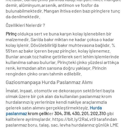
demir, alüminyum,arsenik, antimon ve fosfor da
bulunabilmektedir. Mangan ihtiva eden bazı pirinçlere tunç
da denilmektedir.
Özellikleri Nelerdir ?
Pirinç
oldukça sert ve buna karşın kolay işlenebilen bir
malzemedir. Sarı’da bakır miktarı ne kadar çoksa o kadar
kolay işlenir. Dövülebilirliği bakır muhtevasına bağlıdır. %
55’ten az bakır içeren beyaz pirinçler, kolay işlenemez.
Bunlar ancak toz haline getirilerek sert lehim işlemlerinde
kullanılma sahası bulurlar. Pirinçteki çinko yüzdesi arttıkça
renk, kırmızıdan altın sarısına doğru yaklaşır. Pirincin
renginden çinko oranı tahmin edilebilir.
Gaziosmanpaşa Hurda Paslanmaz Alımı
İmalat, inşaat, otomotiv ve dekorasyon sektörleri başta
olmak üzere bir çok alan da kullanılan paslanmaz krom
hurdalarınızı iş yerlerinize kendi nakliye araçlarımızla
gelerek satın alımını gerçekleştirmekteyiz.
Hurda
paslanmaz
krom
çelik
ler
304, 316, 430, 201, 202,310
gibi
kalitelere ayrılmışlardır. https://bit.ly/2RaLvt9 tarafından
paslanmaz boru, talaş, sac, levha hurdalarınız günlük LME