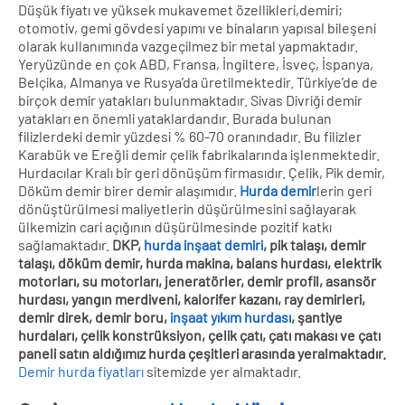
Düşük fiyatı ve yüksek mukavemet özellikleri,demiri;
otomotiv, gemi gövdesi yapımı ve binaların yapısal bileşeni
olarak kullanımında vazgeçilmez bir metal yapmaktadır.
Yeryüzünde en çok ABD, Fransa, İngiltere, İsveç, İspanya,
Belçika, Almanya ve Rusya’da üretilmektedir. Türkiye’de de
birçok demir yatakları bulunmaktadır. Sivas Divriği demir
yatakları en önemli yataklardandır. Burada bulunan
filizlerdeki demir yüzdesi % 60-70 oranındadır. Bu filizler
Karabük ve Ereğli demir çelik fabrikalarında işlenmektedir.
Hurdacılar Kralı bir geri dönüşüm firmasıdır. Çelik, Pik demir,
Döküm demir birer demir alaşımıdır.
Hurda demir
lerin geri
dönüştürülmesi maliyetlerin düşürülmesini sağlayarak
ülkemizin cari açığının düşürülmesinde pozitif katkı
sağlamaktadır.
DKP,
hurda inşaat demiri
, pik talaşı, demir
talaşı, döküm demir, hurda makina, balans hurdası, elektrik
motorları, su motorları, jeneratörler, demir profil, asansör
hurdası, yangın merdiveni, kalorifer kazanı, ray demirleri,
demir direk, demir boru,
inşaat yıkım hurdası
, şantiye
hurdaları, çelik konstrüksiyon, çelik çatı, çatı makası ve çatı
paneli satın aldığımız hurda çeşitleri arasında yeralmaktadır.
Demir hurda fiyatları
sitemizde yer almaktadır.