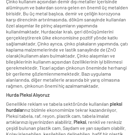
Çinko kullanım açısından demir dışı metaller içerisinde
alüminyum ve bakırdan sonra gelen en önemli üç metalden
birisidir. Bu üç metal başlıca, demir ve çeliğin korozyona
karşı direncinin artırılmasında, döküm sanayinde kullanılan
özel alaşımlar ile pirinç alaşımların yapımında
kullanılmaktadır. Hurdacılar kralı, geri dönüşümlerini
gerçekleştirerek ülke ekonomisine pozitif yönde katkı
sağlamaktadır. Çinko ayrıca, çinko plakaların yapımında, çatı
kaplama malzemelerinde ve lastik sanayiinde de (ZnO
olarak) kullanım alanı bulmaktadır. Çinko alaşımları ve
bileşiklerinin kullanım açısından özelliklerinin iyi bilinmesi
gerekmektedir. Ticari açıdan çinkonun öneminde herhangi
bir gerileme gözlemlenmemektedir. Bazı uygulama
alanlarında, diğer metallerle arasında bir yarış olmasına
rağmen, çinkonun önemi hiç azalmamaktadır.
Hurda Pleksi Alıyoruz
Genellikle reklam ve tabela sektöründe kullanılan
pleksi
hurdalar
ınız bizimle ekonomimize tekrar kazandırılıyor.
Pleksi tabela, raf, reyon, plastik cam, tabela imalat
artıklarınızı işyerinizden alabiliriz.
Pleksi
, renkli ve renksiz
çeşidi bulunan plastik cam. Saydam ve yarı saydam olabilir.
Kolay işlenebilen, kesilebilen delinebilen, hafif bir plastik