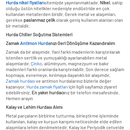
Hurda nikel fiyatları
sitemizde yayınlanmaktadır.
Nikel
, sahip
olduğu üstün nitelikler nedeniyle endüstride en çok
kullanılan metallerden biridir. Gerek metal ve alaşımları,
gerekse
paslanmaz çelik
olarak geniş kullanım alanları olan
bir metaldir.
Hurda Chiller Soğutma Sistemleri
Zamak
Antimon Hurda
nızı Geri Dönüşüme Kazandıralım
Zamak da bir alaşımdır. Yani farklı madenlerin karıştırılarak
istenilen sertlik ve yumuşaklığı ayarlanabilen metal
alaşımlardır.
Çinko
, alüminyum, magnezyum ve bakır
madenleri farklı oranlarda karıştırılabilir. Son derece sağlam
kopmaya, esnemeye, kırılmaya dayanıklı bir alaşımdır.
Zamak hurdası
ve antimon hurdalarınız bizlerle değer
kazanıyor.
Hurda zamak fiyatları
için ilgili sayfamızı ziyaret
edebilirsiniz.
En yakın hurdacı
nız bir telefon mesafesinde.
Hemen arayın
Kalay ve Lehim Hurdası Alımı
Metal parçaların birbirine tutturma, birleştirme işleminde
kullanılan, kalay ve kurşun karışımı neticesinde elde edilen
alaşımlara lehim denilmektedir. Kalay ise Periyodik cetvelde