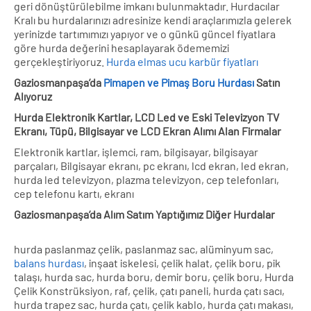
geri dönüştürülebilme imkanı bulunmaktadır. Hurdacılar
Kralı bu hurdalarınızı adresinize kendi araçlarımızla gelerek
yerinizde tartımımızı yapıyor ve o günkü güncel fiyatlara
göre hurda değerini hesaplayarak ödememizi
gerçekleştiriyoruz.
Hurda elmas ucu karbür fiyatları
Gaziosmanpaşa’da
Pimapen ve Pimaş Boru Hurdası
Satın
Alıyoruz
Hurda Elektronik Kartlar, LCD Led ve Eski Televizyon TV
Ekranı, Tüpü, Bilgisayar ve LCD Ekran Alımı Alan Firmalar
Elektronik kartlar, işlemci, ram, bilgisayar, bilgisayar
parçaları, Bilgisayar ekranı, pc ekranı, lcd ekran, led ekran,
hurda led televizyon, plazma televizyon, cep telefonları,
cep telefonu kartı, ekranı
Gaziosmanpaşa’da Alım Satım Yaptığımız Diğer Hurdalar
hurda paslanmaz çelik, paslanmaz sac, alüminyum sac,
balans hurdası
, inşaat iskelesi, çelik halat, çelik boru, pik
talaşı, hurda sac, hurda boru, demir boru, çelik boru, Hurda
Çelik Konstrüksiyon, raf, çelik, çatı paneli, hurda çatı sacı,
hurda trapez sac, hurda çatı, çelik kablo, hurda çatı makası,