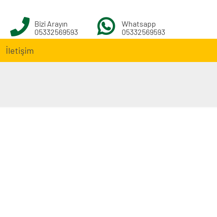
Bizi Arayın
Whatsapp
05332569593
05332569593
İletişim