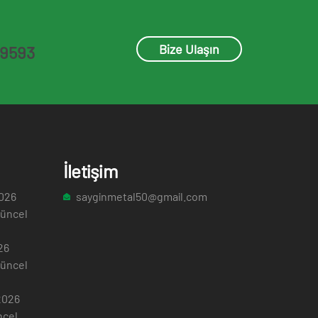
Bize Ulaşın
9593
İletişim
2026
sayginmetal50@gmail.com
Güncel
26
Güncel
2026
ncel