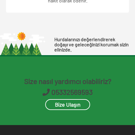
nakit olarak ödenir.
Hurdalarınızı değerlendirerek
doğayı ve geleceğinizi korumak sizin
elinizde.
Size nasıl yardımcı olabiliriz?
05332569593
Bize Ulaşın